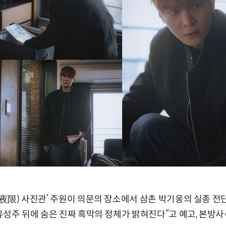
한(夜限) 사진관’ 주원이 의문의 장소에서 삼촌 박기웅의 실종 
, 유성주 뒤에 숨은 진짜 흑막의 정체가 밝혀진다”고 예고, 본방