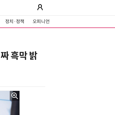
정치·정책
오피니언
진짜 흑막 밝