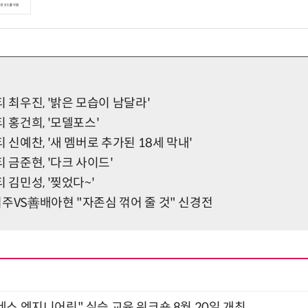
티 최우진, '밝은 모습이 남달라'
티 홍건희, '모델포스'
 신예찬, '새 멤버로 추가된 18세 막내'
 금준현, '다크 사이드'
 김민성, '찢었다~'
주VS善배아현 "자존심 꺾어 줄 것" 신경전
네스 엔지니어링" 실습 교육 워크숍 8월 20일 개최