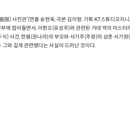
(夜限) 사진관’(연출 송현욱, 극본 김이랑, 기획 KT스튜디오지니
반부에 접어들면서, 이현오(유성주)와 관련된 거대 악의 미스
두식) 사건, 한봄(권나라)의 부모와 서기주(주원)의 삼촌 서기원
두 그와 깊게 관련됐다는 사실이 드러난 것이다.