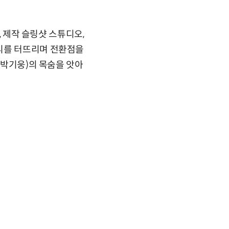
, 제작 슬링샷 스튜디오,
터리를 터뜨리며 전환점을
(박기웅)의 목숨을 앗아