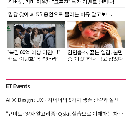
ET Events
AI × Design : UX디자이너의 5가지 생존 전략과 실전 대응 8월 28일 개최
“큐비트·양자 알고리즘·Qiskit 실습으로 이해하는 차세대 컴퓨팅” (8/28)