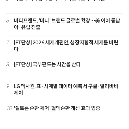
6
바디프랜드, '미니' 브랜드 글로벌 확장…美 이어 동남
아·유럽 진출
7
[ET단상] 2026 세제개편안, 성장지향적 세제를 바란
다
8
[ET단상] 국부펀드는 시간을 산다
9
LG 엑사원, 표·시계열 데이터 예측서 구글·알리바바
제쳐
10
'셀트론 순환 체어' 혈액순환 개선 효과 입증