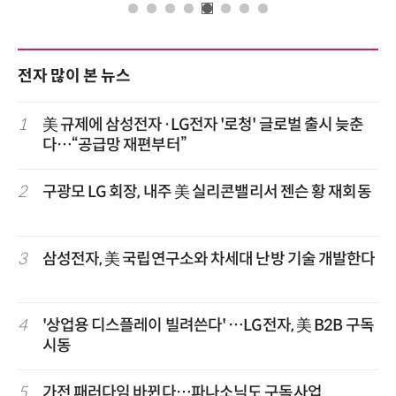
전자 많이 본 뉴스
1
美 규제에 삼성전자·LG전자 '로청' 글로벌 출시 늦춘
다…“공급망 재편부터”
2
구광모 LG 회장, 내주 美 실리콘밸리서 젠슨 황 재회동
3
삼성전자, 美 국립연구소와 차세대 난방 기술 개발한다
4
'상업용 디스플레이 빌려쓴다' …LG전자, 美 B2B 구독
시동
5
가전 패러다임 바뀐다…파나소닉도 구독사업