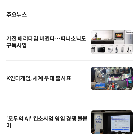
주요뉴스
가전 패러다임 바뀐다…파나소닉도
구독사업
K인디게임, 세계 무대 출사표
'모두의 AI' 컨소시엄 영입 경쟁 불붙
어