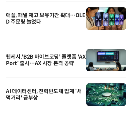
애플, 패널 재고 보유기간 확대…OLE
D 주문량 늘었다
웹케시,'B2B 바이브코딩' 플랫폼 'AX
Port' 출시…AX 시장 본격 공략
AI 데이터센터, 전력반도체 업계 '새
먹거리' 급부상