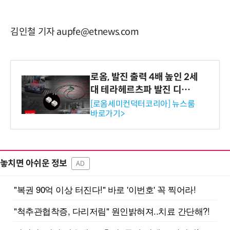
김인철 기자 aupfe@etnews.com
로옴, 발진 출력 4배 높인 2세
대 테라헤르츠파 발진 디바이
스 개발
[로옴세미컨덕터코리아] 뉴스룸
바로가기>
놓치면 아쉬운 정보
AD