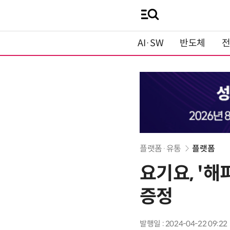
AI·SW
반도체
플랫폼·유통
플랫폼
요기요, '해
증정
발행일 : 2024-04-22 09:22