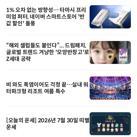
1% 오차 없는 방향성… 타마시 프리
미엄 퍼터, 네이버 스마트스토어 '반
값 할인' 돌풍
“해외 셀럽들도 붙인다”... 드림패치,
글로벌 트렌드 겨냥한 '모양반창고'로
Z세대 공략
비 와도 폭염이어도 걱정 끝…실내 워
터파크형 리조트 여름 특수
[오늘의 운세] 2026년 7월 30일 띠별
운세