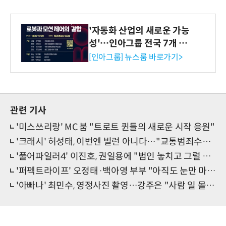
'자동화 산업의 새로운 가능
성'…인아그룹 전국 7개 도
시 세미나 페어 개최
[인아그룹] 뉴스룸 바로가기>
관련 기사
'미스쓰리랑' MC 붐 "트로트 퀸들의 새로운 시작 응원"
'크래시' 허성태, 이번엔 빌런 아니다…"교통범죄수사팀 리더"
'풀어파일러4' 이진호, 권일용에 "범인 놓치고 그럴 때 아니에요?" 도발
'퍼펙트라이프' 오정태·백아영 부부 "아직도 눈만 마주치면 뽀뽀"
'아빠나' 최민수, 영정사진 촬영…강주은 "사람 일 몰라" 발언 초토화