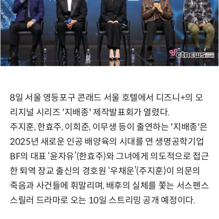
8일 서울 영등포구 콘래드 서울 호텔에서 디즈니+의 오
리지널 시리즈 '지배종' 제작발표회가 열렸다.
주지훈, 한효주, 이희준, 이무생 등이 출연하는 '지배종'은
2025년 새로운 인공 배양육의 시대를 연 생명공학기업
BF의 대표 ‘윤자유’(한효주)와 그녀에게 의도적으로 접근
한 퇴역 장교 출신의 경호원 ‘우채운’(주지훈)이 의문의
죽음과 사건들에 휘말리며, 배후의 실체를 쫓는 서스펜스
스릴러 드라마로 오는 10일 스트리밍 공개 예정이다.