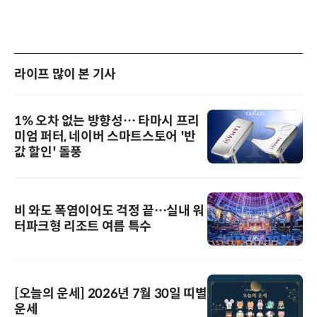
라이프 많이 본 기사
1% 오차 없는 방향성… 타마시 프리
미엄 퍼터, 네이버 스마트스토어 '반
값 할인' 돌풍
비 와도 폭염이어도 걱정 끝…실내 워
터파크형 리조트 여름 특수
[오늘의 운세] 2026년 7월 30일 띠별
운세