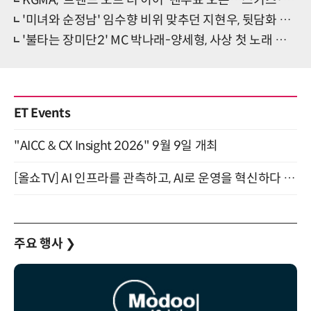
KGMA, '트렌드 오브 더 이어' 팬투표 오픈…스키즈·아이유·임영웅 등 후보
'미녀와 순정남' 임수향 비위 맞추던 지현우, 뒷담화 딱 들켰다
'불타는 장미단2' MC 박나래-양세형, 사상 첫 노래 맞대결
ET Events
"AICC & CX Insight 2026" 9월 9일 개최
[올쇼TV] AI 인프라를 관측하고, AI로 운영을 혁신하다 (8월 11일 생방송)
주요 행사
❯