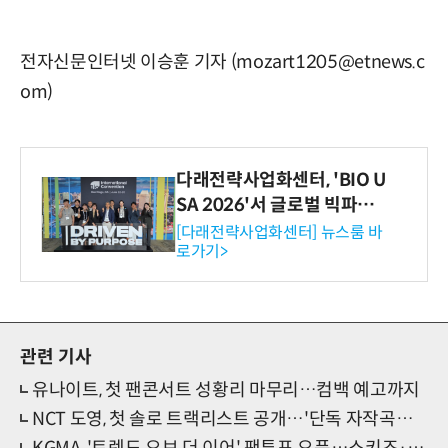
전자신문인터넷 이승훈 기자 (mozart1205@etnews.c
om)
다래전략사업화센터, 'BIO U
SA 2026'서 글로벌 빅파마
와의 비즈니스 미팅 지원…K
[다래전략사업화센터] 뉴스룸 바
로가기>
-바이오 해외 진출 교두보 확
보
관련 기사
유나이트, 첫 팬콘서트 성황리 마무리…컴백 예고까지
NCT 도영, 첫 솔로 트랙리스트 공개…'단독 자작곡→마크·태연 협업'