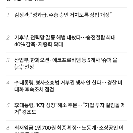
1
김정관, “성과급, 주총 승인 거치도록 상법 개정”
2
기후부, 전력망 갈등 해법 내놨다…송전철탑 최대
40% 감축·지중화 확대
3
산업부, 한화오션·에코프로비엠 등 5개사 '슈퍼 을
(乙)' 선정
4
李대통령, 형사소송법 거부권 행사 안 한다… 경찰 비
대화 후속조치 점검
5
李대통령, 'K자 성장' 해소 주문…“기업 투자 걸림돌 제
거” 강조도
6
최저임금 1만700원 최종 확정…노동계·소상공인 이