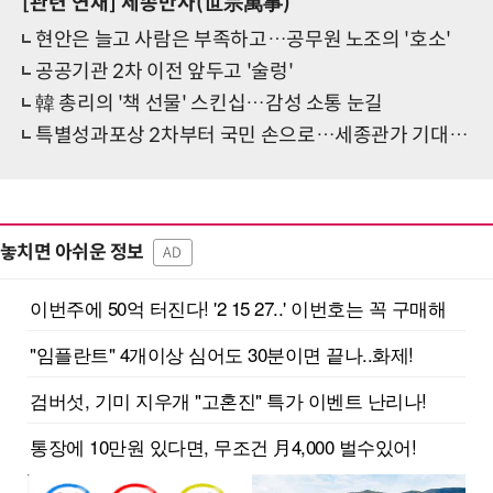
[관련 연재]
세종만사(世宗萬事)
현안은 늘고 사람은 부족하고…공무원 노조의 '호소'
공공기관 2차 이전 앞두고 '술렁'
韓 총리의 '책 선물' 스킨십…감성 소통 눈길
특별성과포상 2차부터 국민 손으로…세종관가 기대 반 우려 반
놓치면 아쉬운 정보
AD