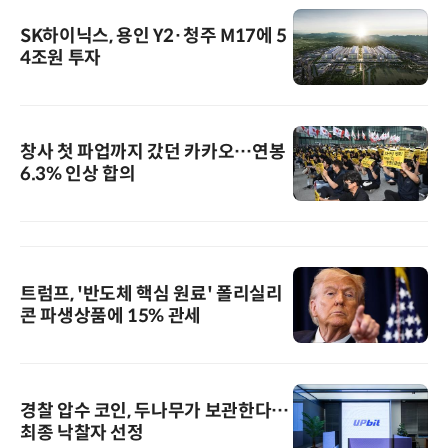
SK하이닉스, 용인 Y2·청주 M17에 5
4조원 투자
창사 첫 파업까지 갔던 카카오…연봉
6.3% 인상 합의
트럼프, '반도체 핵심 원료' 폴리실리
콘 파생상품에 15% 관세
경찰 압수 코인, 두나무가 보관한다…
최종 낙찰자 선정