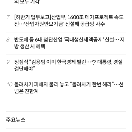
의 모두 기각
7
[하반기 업무보고]산업부, 1600조 메가프로젝트 속도
전…'산업자원안보기금' 신설해 공급망 사수
8
반도체 등 6대 첨단산업 '국내생산세액공제' 신설… 지
방 생산 시 혜택
9
정점식 “김용범 이미 한국경제 빌런…李 대통령, 경질
결단해야”
10
돌려차기 피해자 불러 놓고 “돌려차기 한번 해라”…선
넘은 친한계
주요뉴스