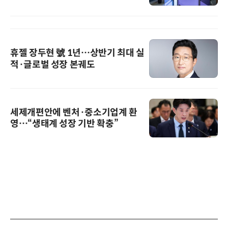
휴젤 장두현 號 1년…상반기 최대 실
적·글로벌 성장 본궤도
세제개편안에 벤처·중소기업계 환
영…“생태계 성장 기반 확충”