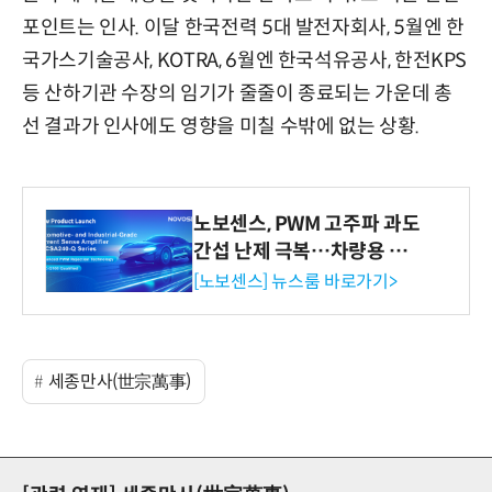
포인트는 인사. 이달 한국전력 5대 발전자회사, 5월엔 한
국가스기술공사, KOTRA, 6월엔 한국석유공사, 한전KPS
등 산하기관 수장의 임기가 줄줄이 종료되는 가운데 총
선 결과가 인사에도 영향을 미칠 수밖에 없는 상황.
노보센스, PWM 고주파 과도
간섭 난제 극복…차량용 전
류 감지 증폭기
[노보센스] 뉴스룸 바로가기>
세종만사(世宗萬事)