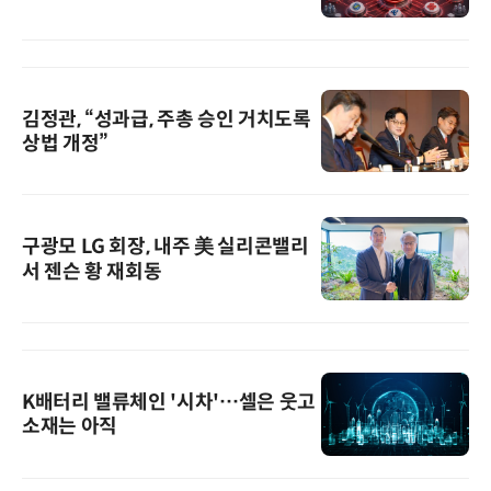
김정관, “성과급, 주총 승인 거치도록
상법 개정”
구광모 LG 회장, 내주 美 실리콘밸리
서 젠슨 황 재회동
K배터리 밸류체인 '시차'…셀은 웃고
소재는 아직