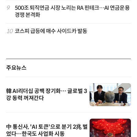
9
500조 퇴직연금 시장 노리는 RA 핀테크…AI 연금운용
경쟁 본격화
10
코스피 급등에 매수 사이드카 발동
주요뉴스
韓 AI리더십 공백 장기화… 글로벌 3
강 동력 꺼져간다
中 통신사, 'AI 토큰'으로 분기 2兆 벌
었다…한국도 사업화 시동