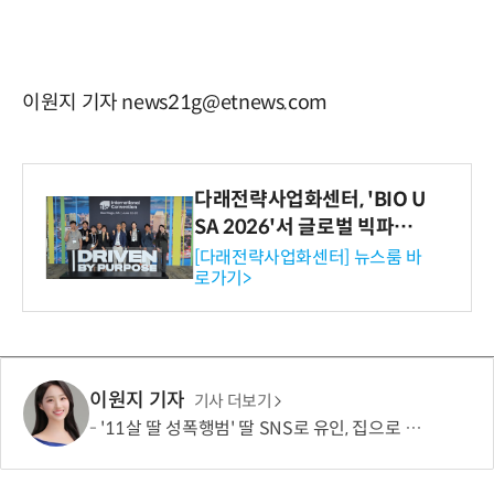
이원지 기자 news21g@etnews.com
다래전략사업화센터, 'BIO U
SA 2026'서 글로벌 빅파마
와의 비즈니스 미팅 지원…K
[다래전략사업화센터] 뉴스룸 바
로가기>
-바이오 해외 진출 교두보 확
보
이원지 기자
기사 더보기
'11살 딸 성폭행범' 딸 SNS로 유인, 집으로 불러낸 아버지…결국 총 쐈다