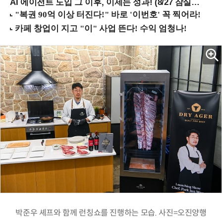
AI 에이전트 도입 그 이후, 이제는 성과! (8/27 잠실역)
박준우 셰프와 함께 런칭쇼를 진행하는 모습. 사진=오진양행