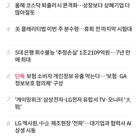
3
올해 코스닥 퇴출러시 본격화…상장보다 상폐기업 더
많아질듯
4
美 클래리티법 이번 주 분수령…휴회 전 마지막 시험대
5
5대 은행 회수불능 '추정손실' 1조2109억원 …7년 만
에 최대
6
단독
보험 소비자 개인정보 유출 막는다…'보험·GA
정보보호 협의체' 구성
7
'게이밍위크' 삼성전자-LG전자 유럽서 TV·모니터 '大
戰'
8
LG 엑사원, 中企 제조현장 '전파'…대기업과 협력사 AI
상생 시동