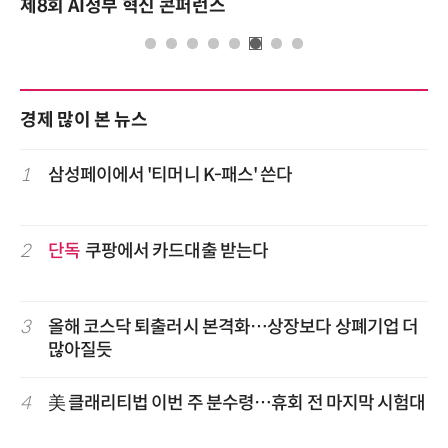
제8회 AI정부 혁신 콘퍼런스
경제 많이 본 뉴스
1
삼성페이에서 '티머니 K-패스' 쓴다
2
단독
쿠팡에서 카드대출 받는다
3
올해 코스닥 퇴출러시 본격화…상장보다 상폐기업 더
많아질듯
4
美 클래리티법 이번 주 분수령…휴회 전 마지막 시험대