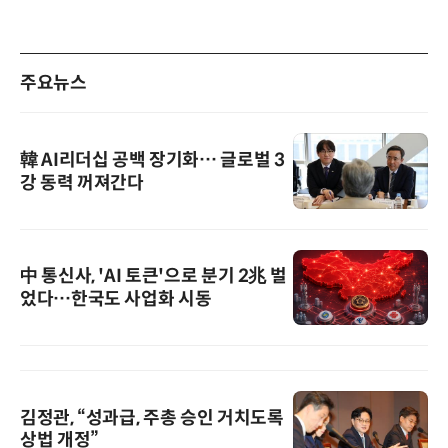
주요뉴스
韓 AI리더십 공백 장기화… 글로벌 3
강 동력 꺼져간다
中 통신사, 'AI 토큰'으로 분기 2兆 벌
었다…한국도 사업화 시동
김정관, “성과급, 주총 승인 거치도록
상법 개정”