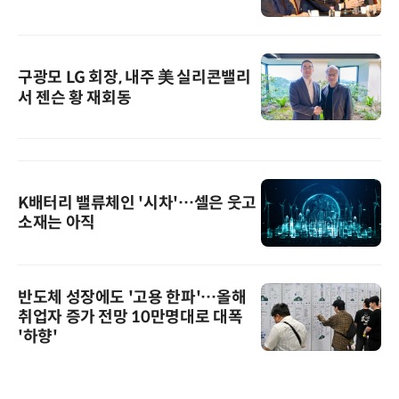
구광모 LG 회장, 내주 美 실리콘밸리
서 젠슨 황 재회동
K배터리 밸류체인 '시차'…셀은 웃고
소재는 아직
반도체 성장에도 '고용 한파'…올해
취업자 증가 전망 10만명대로 대폭
'하향'