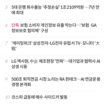
5
5대 은행 회수불능 '추정손실' 1조2109억원 …7년 만
에 최대
6
단독
보험 소비자 개인정보 유출 막는다…'보험·GA
정보보호 협의체' 구성
7
'게이밍위크' 삼성전자-LG전자 유럽서 TV·모니터 '大
戰'
8
LG 엑사원, 中企 제조현장 '전파'…대기업과 협력사 AI
상생 시동
9
500조 퇴직연금 시장 노리는 RA 핀테크…AI 연금운용
경쟁 본격화
10
코스피 급등에 매수 사이드카 발동