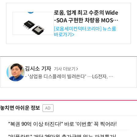
로옴, 업계 최고 수준의 Wide
-SOA 구현한 차량용 MOSF
ET 개발
[로옴세미컨덕터코리아] 뉴스룸
바로가기>
김시소 기자
기사 더보기
'상업용 디스플레이 빌려쓴다' …LG전자, 美 B2B 구독 시동
놓치면 아쉬운 정보
AD