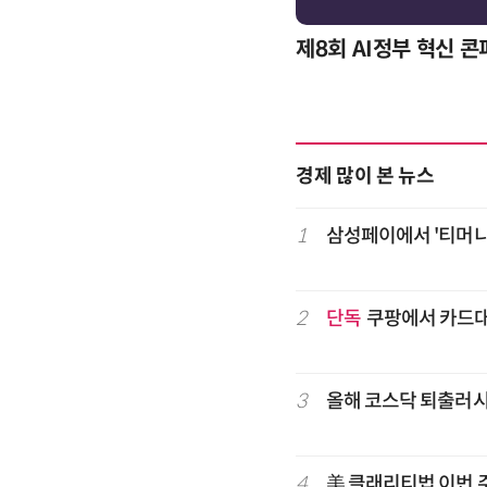
제8회 AI정부 혁신 
경제 많이 본 뉴스
1
삼성페이에서 '티머니 
2
단독
쿠팡에서 카드
3
올해 코스닥 퇴출러
4
美 클래리티법 이번 