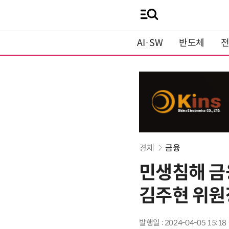
AI·SW
반도체
경제
금융
민생침해 금
김주현 위원
발행일 : 2024-04-05 15:18