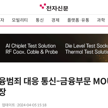
전자
모빌리티
통신
경제
플랫폼·유통
과학
융범죄 대응 통신-금융부문 MO
장
업데이트 : 2024-04-05 15:18