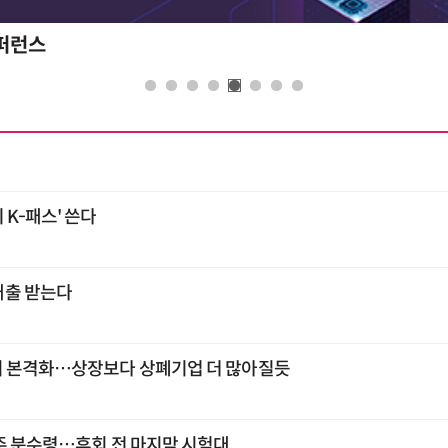
콘퍼런스
K-패스' 쓴다
대출 받는다
시 본격화…상장보다 상폐기업 더 많아질듯
주 분수령…휴회 전 마지막 시험대