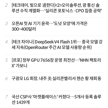
2
[테크데이, 빛으로 通한다]<2>오이솔루션, 광 통신 솔
루션 수직 계열화…'실리콘 포토닉스·CPO 집중 공략'
3
오픈AI 첫 AI 기기 윤곽…'도넛 모양'에 가격은
300~400달러
4
[테크 차이나] DeepSeek V4 Flash 1위… 중국 모델 강
세 지속(OpenRouter 주간 AI 모델 사용량 순위)
5
[르포] 정부 GPU 7656장 운영 최전선…'NHN 팩토리
X' 가보니
6
구광모 LG 회장, 내주 美 실리콘밸리서 젠슨 황 재회동
7
국산 CSP사 '마켓플레이스' 커졌다…5개사 등록 솔루
션 1439개