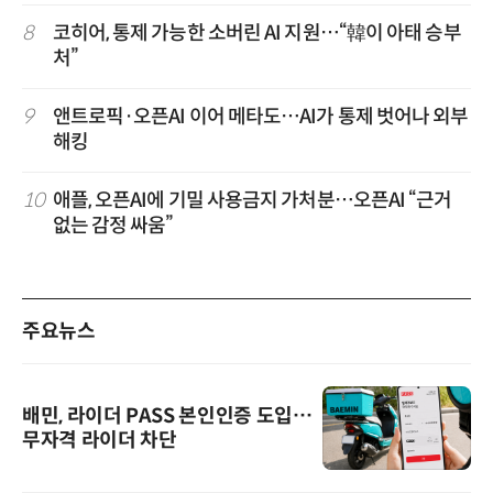
8
코히어, 통제 가능한 소버린 AI 지원…“韓이 아태 승부
처”
9
앤트로픽·오픈AI 이어 메타도…AI가 통제 벗어나 외부
해킹
10
애플, 오픈AI에 기밀 사용금지 가처분…오픈AI “근거
없는 감정 싸움”
주요뉴스
배민, 라이더 PASS 본인인증 도입…
무자격 라이더 차단