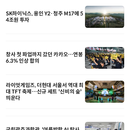
SK하이닉스, 용인 Y2·청주 M17에 5
4조원 투자
창사 첫 파업까지 갔던 카카오…연봉
6.3% 인상 합의
라이엇게임즈, 더현대 서울서 역대 최
대 TFT 축제…신규 세트 '신비의 숲'
띄운다
국립광주과학관, '여름방학 AI 탐사