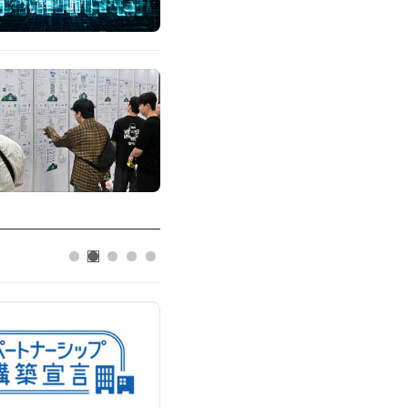
AIPD
“특허분석도 AI와 함께”…IP산업 
IP데이터분석사 탄생