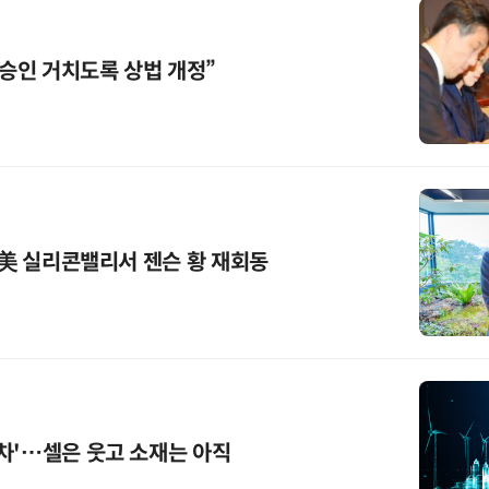
 승인 거치도록 상법 개정”
주 美 실리콘밸리서 젠슨 황 재회동
차'…셀은 웃고 소재는 아직