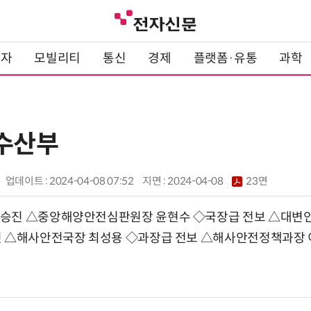
전자
모빌리티
통신
경제
플랫폼·유통
과학
양수산부
업데이트 : 2024-04-08 07:52
지면 :
2024-04-08
23면
승진 △중앙해양안전심판원장 윤현수 ◇국장급 전보 △대변
진 △해사안전국장 최성용 ◇과장급 전보 △해사안전정책과장