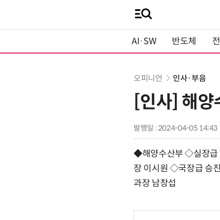
AI·SW
반도체
오피니언
인사·부음
[인사] 해
발행일 : 2024-04-05 14:43
◆해양수산부 ◇실장급 
장 이시원 ◇국장급 승
과장 남창섭