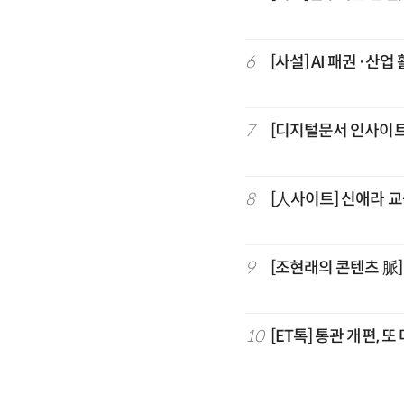
6
[사설] AI 패권·산업
7
[디지털문서 인사이트
8
[人사이트] 신애라 
9
[조현래의 콘텐츠 脈
10
[ET톡] 통관 개편, 