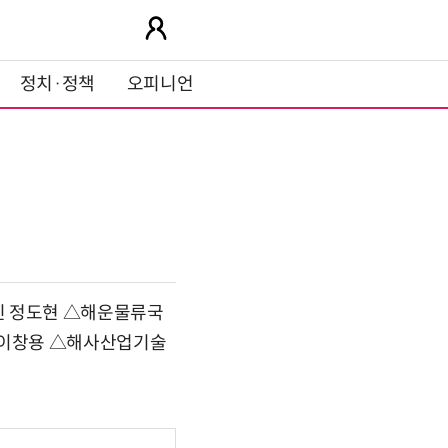
정치·정책
오피니언
인 정도현 △해운물류국
 이창용 △해사산업기술