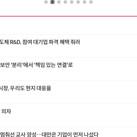
도체 R&D, 참여 대기업 파격 혜택 줘라
융보안 '분리'에서 '책임 있는 연결'로
각 시장, 우리도 현지 대응을
빈 의자
, 멈춰선 교사 양성…대만은 기업이 먼저 나섰다