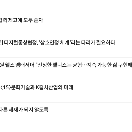
 활력 제고에 모두 쏟자
] 디지털통상협정, '상호인정 체계'라는 다리가 필요하다
교원 웰스 앰배서더 “진정한 웰니스는 균형…지속 가능한 삶 구현해
] 〈15〉문화기술과 K컬처산업의 미래
또 다른 제재가 되지 않도록