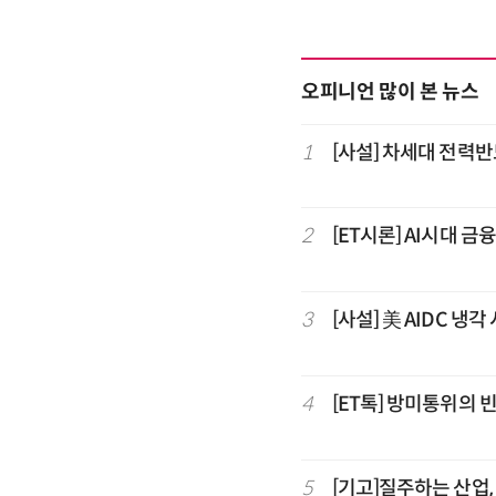
오피니언 많이 본 뉴스
1
[사설] 차세대 전력반
2
[ET시론] AI시대 금
3
[사설] 美 AIDC 냉
4
[ET톡] 방미통위의 
5
[기고]질주하는 산업