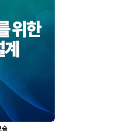
크숍
AI 핀옵스 실전 세미나: 폭증하는