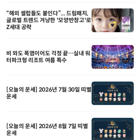
“해외 셀럽들도 붙인다”... 드림패치,
글로벌 트렌드 겨냥한 '모양반창고'로
Z세대 공략
비 와도 폭염이어도 걱정 끝…실내 워
터파크형 리조트 여름 특수
[오늘의 운세] 2026년 7월 30일 띠별
운세
[오늘의 운세] 2026년 8월 7일 띠별
운세