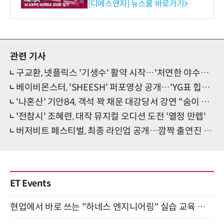
생애주기 아우르는 통합 솔루
[디에스앤지] 뉴스룸 바로가기>
션 선봬 [영상]
관련 기사
구교환, 넷플릭스 '기생수' 활약 시작…'처연한 야수눈빛' 예고
베이비몬스터, 'SHEESH' 퍼포영상 공개…'YG표 힙&스웨그'
'나혼산' 기안84, 객석 꽉 채운 대강당서 강연 "숨이 확 막히더라고"
'전참시' 조혜련, 대작 뮤지컬 오디션 도전 '열정 만렙'
버저비트 페스티벌, 최종 라인업 공개…깜짝 출연진 눈길
ET Events
현업에서 바로 쓰는 "하네스 엔지니어링" 실습 교육 워크숍 8월 20일 개최