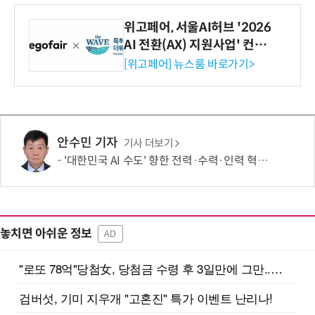
위고페어, 서울AI허브 '2026
AI 전환(AX) 지원사업' 컨소
시엄 선정
[위고페어] 뉴스룸 바로가기>
안수민 기자
기사 더보기
'대한민국 AI 수도' 향한 전력·수력·인력 혁신 시동…'충남 3력 혁신 TF 회의 첫 개최
놓치면 아쉬운 정보
AD