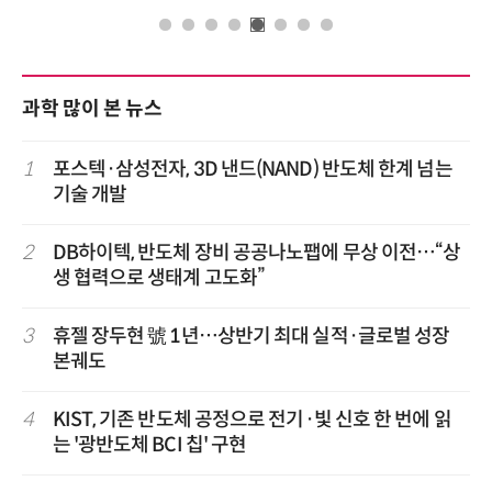
과학 많이 본 뉴스
1
포스텍·삼성전자, 3D 낸드(NAND) 반도체 한계 넘는
기술 개발
2
DB하이텍, 반도체 장비 공공나노팹에 무상 이전…“상
생 협력으로 생태계 고도화”
3
휴젤 장두현 號 1년…상반기 최대 실적·글로벌 성장
본궤도
4
KIST, 기존 반도체 공정으로 전기·빛 신호 한 번에 읽
는 '광반도체 BCI 칩' 구현