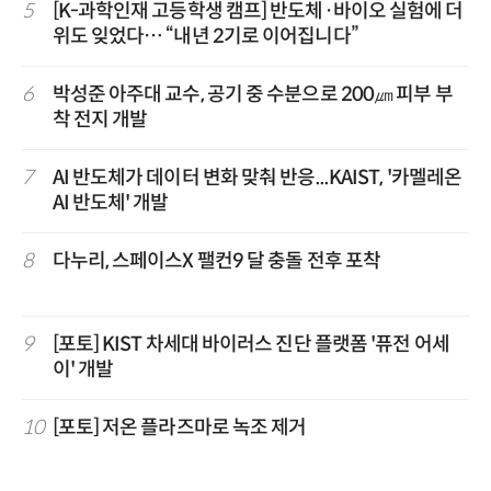
5
[K-과학인재 고등학생 캠프] 반도체·바이오 실험에 더
위도 잊었다… “내년 2기로 이어집니다”
6
박성준 아주대 교수, 공기 중 수분으로 200㎛ 피부 부
착 전지 개발
7
AI 반도체가 데이터 변화 맞춰 반응...KAIST, '카멜레온
AI 반도체' 개발
8
다누리, 스페이스X 팰컨9 달 충돌 전후 포착
9
[포토] KIST 차세대 바이러스 진단 플랫폼 '퓨전 어세
이' 개발
10
[포토] 저온 플라즈마로 녹조 제거