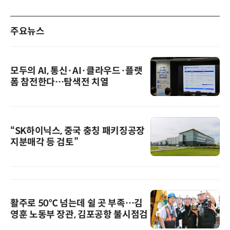
주요뉴스
모두의 AI, 통신·AI·클라우드·플랫
폼 참전한다…탐색전 치열
“SK하이닉스, 중국 충칭 패키징공장
지분매각 등 검토”
활주로 50℃ 넘는데 쉴 곳 부족…김
영훈 노동부 장관, 김포공항 불시점검