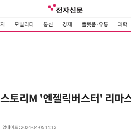
전자
모빌리티
통신
경제
플랫폼·유통
과학
플스토리M '엔젤릭버스터' 리마
업데이트 : 2024-04-05 11:13