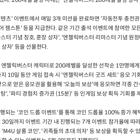
 있다. 200레벨 달성 시에는 '엔젤릭버스터 200레벨 달성 상자'
츠' 이벤트에서 매일 3개 미션을 완료하면 '자동전투 충전권 (1
의 코어 젬스톤' 등을 지급한다. 같은 기간 출석 이벤트에 참여한 
터 기념 칭호, 훈장 상자', '엔젤릭버스터 리마스터 기념 원정
 상자' 등을 선물한다.
규 엔젤릭버스터 캐릭터로 200레벨을 달성한 선착순 1만명에게
까지 10일 동안 게임 접속 시 '엔젤릭버스터 굿즈 세트' 응모 기
상으로 얻은 응모권을 활용해 '오늘의 보상'에 응모하면 각종 간
'뱀탕', '파티 경험치 증가권 (15분)' 등 인게임 보상 획득 기회를
진행되는 '코인 드롭 이벤트'를 통해 코인 드롭율 100% 증가 
5월 30일까지 이벤트 기간 내 진행되는 7개 이벤트 참가율에 따
M4U 살롱 코인', '귀족들의 초대 의자' 등 보상을 획득할 수 있