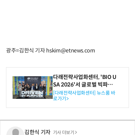
광주=김한식 기자 hskim@etnews.com
다래전략사업화센터, 'BIO U
SA 2026'서 글로벌 빅파마
와의 비즈니스 미팅 지원…K
[다래전략사업화센터] 뉴스룸 바
로가기>
-바이오 해외 진출 교두보 확
보
김한식 기자
기사 더보기