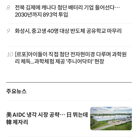
8
전북 김제에 캐나다 첨단 배터리 기업 들어선다…
2030년까지 893억 투입
9
화성시, 중고생 40명 대상 반도체 공유학교 마무리
10
[르포]아이들이 직접 첨단 전자현미경 다루며 과학원
리 체득...과학체험 제공 '주니어닥터' 현장
주요뉴스
美 AIDC 냉각 시장 공략… 日 뛰는데
韓 제자리