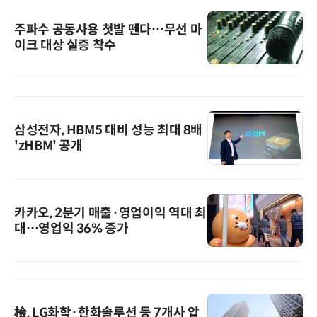
주파수 공동사용 첫발 뗀다…무선 마
이크 대상 실증 착수
삼성전자, HBM5 대비 성능 최대 8배
'zHBM' 공개
카카오, 2분기 매출·영업이익 역대 최
대…영업익 36% 증가
檢, LG화학·한화솔루션 등 7개사 압