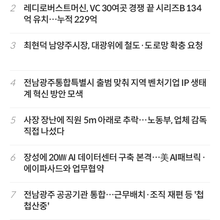
2
레디로버스트머신, VC 30여곳 경쟁 끝 시리즈B 134
억 유치…누적 229억
3
최현덕 남양주시장, 대광위에 철도·도로망 확충 요청
4
전남광주통합특별시 출범 맞춰 지역 벤처기업 IP 생태
계 혁신 방안 모색
5
사장 장난에 직원 5m 아래로 추락…노동부, 업체 감독
직접 나섰다
6
장성에 20㎿ AI 데이터센터 구축 본격…美 AI패브릭·
에이파사드와 업무협약
7
전남광주 공공기관 통합…근무배치·조직 재편 등 '첩
첩산중'