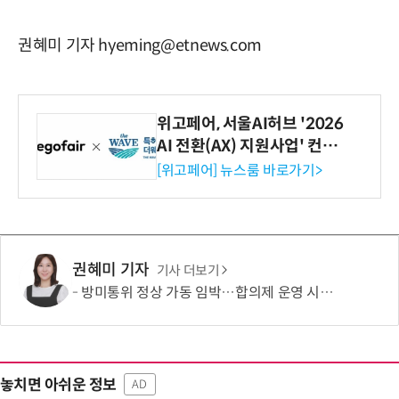
권혜미 기자 hyeming@etnews.com
위고페어, 서울AI허브 '2026
AI 전환(AX) 지원사업' 컨소
시엄 선정
[위고페어] 뉴스룸 바로가기>
권혜미 기자
기사 더보기
방미통위 정상 가동 임박…합의제 운영 시험대
놓치면 아쉬운 정보
AD