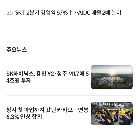
10
SKT, 2분기 영업익 67%↑…AIDC 매출 2배 늘어
주요뉴스
SK하이닉스, 용인 Y2·청주 M17에 5
4조원 투자
창사 첫 파업까지 갔던 카카오…연봉
6.3% 인상 합의