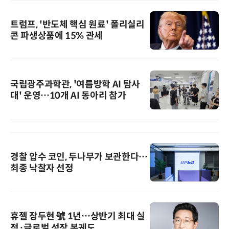
트럼프, '반도체 핵심 원료' 폴리실리
콘 파생상품에 15% 관세
국립광주과학관, '여름방학 AI 탐사
대' 운영…10개 AI 동아리 참가
경찰 압수 코인, 두나무가 보관한다…
최종 낙찰자 선정
휴젤 장두현 號 1년…상반기 최대 실
적·글로벌 성장 본궤도