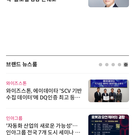
브랜드 뉴스룸
이즈스톤
다래전
이즈스톤, 에이데이타 'SCV 기반
다래전
집 데이터'에 DQ인증 최고 등급
026
여
스 미
교두
아그룹
한국태
자동화 산업의 새로운 가능성'…
태양유
아그룹 전국 7개 도시 세미나 페
6' 