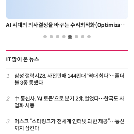
AI 시대의 의사결정을 바꾸는 수리최적화(Optimization): 실제 산업 적용 사례와 활용 전략
AI 핀옵
IT 많이 본 뉴스
1
삼성 갤럭시Z8, 사전판매 144만대 '역대 최다'…폴더
블 3종 통했다
2
中 통신사, 'AI 토큰'으로 분기 2兆 벌었다…한국도 사
업화 시동
3
머스크 “스타링크가 전세계 인터넷 과반 제공”…통신
까지 삼킨다