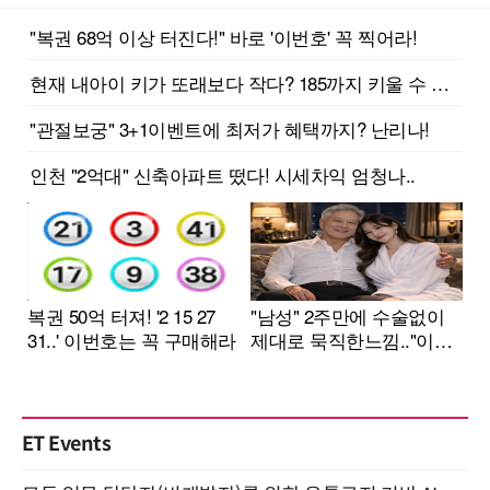
ET Events