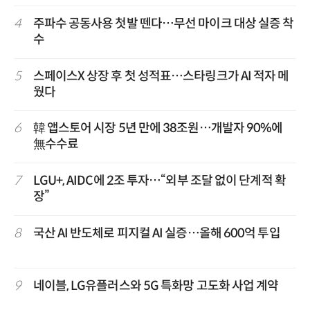
4
주파수 공동사용 첫발 뗀다…무선 마이크 대상 실증 착
수
5
스페이스X 상장 후 첫 성적표…스타링크가 AI 적자 메
웠다
6
韓 앱스토어 시장 5년 만에 38조원…개발자 90%에
無수수료
7
LGU+, AIDC에 2조 투자…“외부 조달 없이 단계적 확
장”
8
국산 AI 반도체로 피지컬 AI 실증…올해 600억 투입
9
네이블, LG유플러스와 5G 특화망 고도화 사업 계약