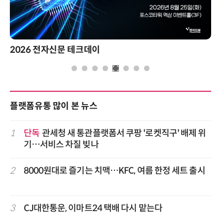
2026 전자신문 테크데이
제8
플랫폼유통 많이 본 뉴스
1
단독
관세청 새 통관플랫폼서 쿠팡 '로켓직구' 배제 위
기…서비스 차질 빚나
2
8000원대로 즐기는 치맥…KFC, 여름 한정 세트 출시
3
CJ대한통운, 이마트24 택배 다시 맡는다