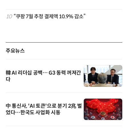
10
“쿠팡 7월 추정 결제액 10.9% 감소”
주요뉴스
韓 AI 리더십 공백… G3 동력 꺼져간
다
中 통신사, 'AI 토큰'으로 분기 2兆 벌
었다…한국도 사업화 시동