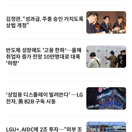
김정관, “성과급, 주총 승인 거치도록
상법 개정”
반도체 성장에도 '고용 한파'…올해
취업자 증가 전망 10만명대로 대폭
'하향'
'상업용 디스플레이 빌려쓴다' …LG
전자, 美 B2B 구독 시동
LGU+, AIDC에 2조 투자…“외부 조