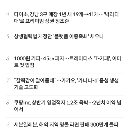
4
다이소, 강남 3구 매장 1년 새 19개→41개…'박리다
매'로 프리미엄 상권 정조준
5
상생협력법 개정안 '플랫폼 이중족쇄' 채우나
6
1000원 커피·45㎝ 피자…트레이더스 'T-카페', 이마
트 첫 입점
7
“찰떡같이 알아듣네”…카카오, '카나나-o' 음성 생성
기술 고도화
8
쿠팡Inc, 상반기 영업적자 1.2조 육박…2년치 이익 넘
어서
9
세븐일레븐, 해외 지역 명물 라면 판매 300만개 돌파