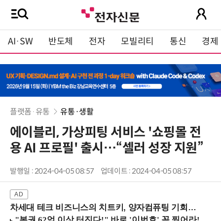
AI·SW
반도체
전자
모빌리티
통신
경제
플랫폼·유통
유통·생활
에이블리, 가상피팅 서비스 '쇼핑몰 전
용 AI 프로필' 출시…“셀러 성장 지원”
발행일 : 2024-04-05 08:57
업데이트 : 2024-04-05 08:57
차세대 테크 비즈니스의 치트키, 양자컴퓨팅 기회를 선점하라! (8/28 강남역)