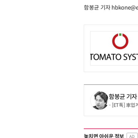
함봉균 기자 hbkone@e
함봉균 기자
[ET톡] 車
놓치면 아쉬운 정보
AD