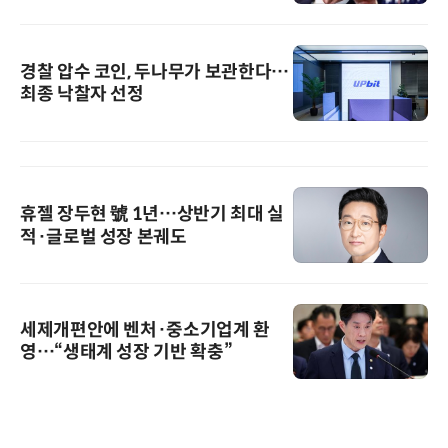
경찰 압수 코인, 두나무가 보관한다…
최종 낙찰자 선정
휴젤 장두현 號 1년…상반기 최대 실
적·글로벌 성장 본궤도
세제개편안에 벤처·중소기업계 환
영…“생태계 성장 기반 확충”