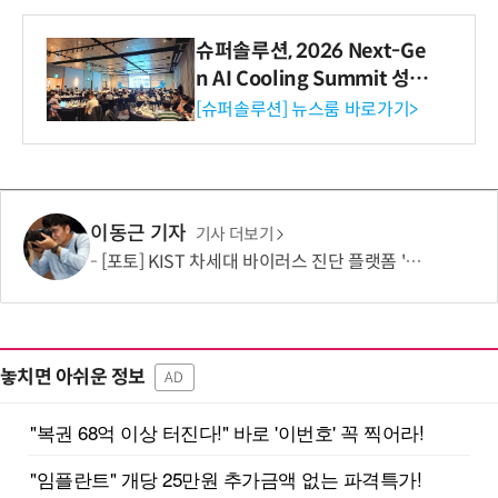
슈퍼솔루션, 2026 Next-Ge
n AI Cooling Summit 성황
리 성료
[슈퍼솔루션] 뉴스룸 바로가기>
이동근 기자
기사 더보기
[포토] KIST 차세대 바이러스 진단 플랫폼 '퓨전 어세이' 개발
놓치면 아쉬운 정보
AD