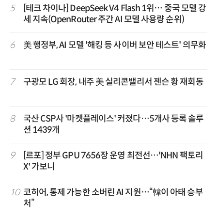
5
[테크 차이나] DeepSeek V4 Flash 1위… 중국 모델 강
세 지속(OpenRouter 주간 AI 모델 사용량 순위)
6
美 행정부, AI 모델 '해킹 등 사이버 보안 테스트' 의무화
7
구광모 LG 회장, 내주 美 실리콘밸리서 젠슨 황 재회동
8
국산 CSP사 '마켓플레이스' 커졌다…5개사 등록 솔루
션 1439개
9
[르포] 정부 GPU 7656장 운영 최전선…'NHN 팩토리
X' 가보니
10
코히어, 통제 가능한 소버린 AI 지원…“韓이 아태 승부
처”