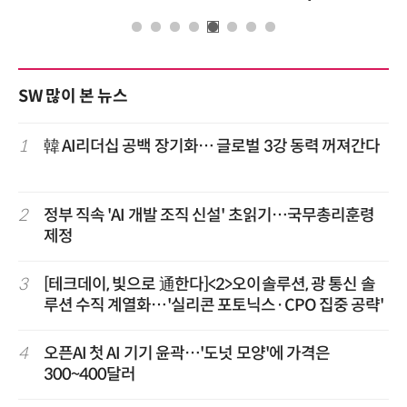
SW 많이 본 뉴스
1
韓 AI리더십 공백 장기화… 글로벌 3강 동력 꺼져간다
2
정부 직속 'AI 개발 조직 신설' 초읽기…국무총리훈령
제정
3
[테크데이, 빛으로 通한다]<2>오이솔루션, 광 통신 솔
루션 수직 계열화…'실리콘 포토닉스·CPO 집중 공략'
4
오픈AI 첫 AI 기기 윤곽…'도넛 모양'에 가격은
300~400달러