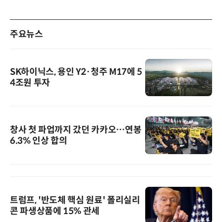
주요뉴스
SK하이닉스, 용인 Y2·청주 M17에 5
4조원 투자
창사 첫 파업까지 갔던 카카오…연봉
6.3% 인상 합의
트럼프, '반도체 핵심 원료' 폴리실리
콘 파생상품에 15% 관세