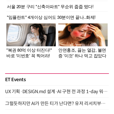
ET Events
UX 기획·DESIGN.md 설계·AI 구현 전 과정 1-day 워크숍 with Claude Code·Codex 9월 15일 개최
그럴듯하지만 AI가 만든 티가 난다면? 유저 리서치부터 배포까지! (9/15)