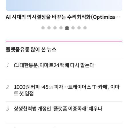
AI 시대의 의사결정을 바꾸는 수리최적화(Optimization): 실제 산업 적용 사례와 활용 전략
플랫폼유통 많이 본 뉴스
1
CJ대한통운, 이마트24 택배 다시 맡는다
2
1000원 커피·45㎝ 피자…트레이더스 'T-카페', 이마
트 첫 입점
3
상생협력법 개정안 '플랫폼 이중족쇄' 채우나