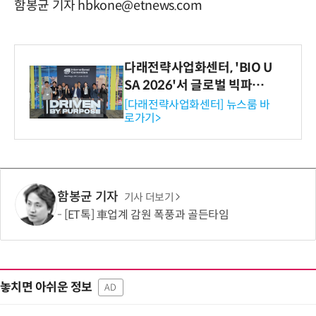
함봉균 기자 hbkone@etnews.com
다래전략사업화센터, 'BIO U
SA 2026'서 글로벌 빅파마
와의 비즈니스 미팅 지원…K
[다래전략사업화센터] 뉴스룸 바
로가기>
-바이오 해외 진출 교두보 확
보
함봉균 기자
기사 더보기
[ET톡] 車업계 감원 폭풍과 골든타임
놓치면 아쉬운 정보
AD