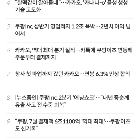
4
“찰떡같이 알아듣네”…카카오, '카나나-o' 음성 생성
기술 고도화
5
쿠팡Inc, 상반기 영업적자 1.2조 육박…2년치 이익 넘
어서
6
카카오, 역대 최대 분기 실적…카톡에 쿠팡이츠 연동해
주문부터 결제까지
7
창사 첫 파업까지 갔던 카카오…연봉 6.3% 인상 합의
8
[뉴스줌인] 쿠팡Inc, 2분기 '어닝쇼크'…“내년 중순께
유출 사고 전 수준 회복”
9
“쿠팡, 7월 결제액 6조1100억 '역대 최대'…쿠팡이츠
도 신기록”