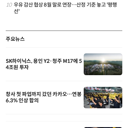
10
우유 감산 협상 8월 말로 연장…산정 기준 놓고 '평행
선'
주요뉴스
SK하이닉스, 용인 Y2·청주 M17에 5
4조원 투자
창사 첫 파업까지 갔던 카카오…연봉
6.3% 인상 합의