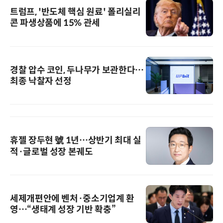
트럼프, '반도체 핵심 원료' 폴리실리
콘 파생상품에 15% 관세
경찰 압수 코인, 두나무가 보관한다…
최종 낙찰자 선정
휴젤 장두현 號 1년…상반기 최대 실
적·글로벌 성장 본궤도
세제개편안에 벤처·중소기업계 환
영…“생태계 성장 기반 확충”