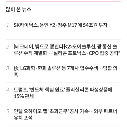
많이 본 뉴스
1
SK하이닉스, 용인 Y2·청주 M17에 54조원 투자
2
[테크데이, 빛으로 通한다]<2>오이솔루션, 광 통신 솔
루션 수직 계열화…'실리콘 포토닉스·CPO 집중 공략'
3
檢, LG화학·한화솔루션 등 7개사 압수수색…담합 의
혹
4
트럼프, '반도체 핵심 원료' 폴리실리콘 파생상품에
15% 관세
5
인텔 오하이오 팹 '초과근무' 공사 가속…외부 파트너
유치 포석