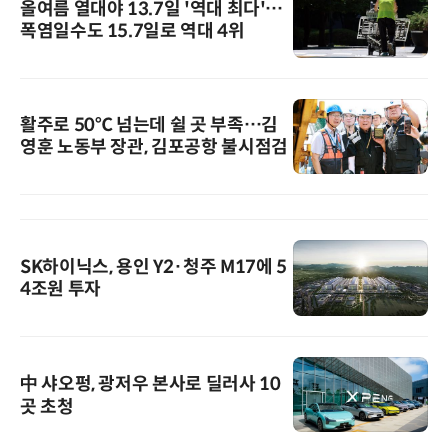
올여름 열대야 13.7일 '역대 최다'…
폭염일수도 15.7일로 역대 4위
활주로 50℃ 넘는데 쉴 곳 부족…김
영훈 노동부 장관, 김포공항 불시점검
SK하이닉스, 용인 Y2·청주 M17에 5
4조원 투자
中 샤오펑, 광저우 본사로 딜러사 10
곳 초청