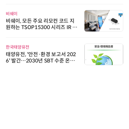
비쉐이
비쉐이, 모든 주요 리모컨 코드 지
원하는 TSOP15300 시리즈 IR 수
신기 출시
한국태양유전
태양유전, '안전·환경 보고서 202
6' 발간…2030년 SBT 수준 온실
가스 감축 추진