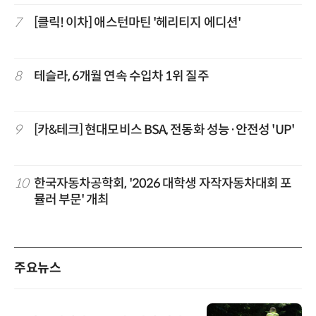
7
[클릭! 이차] 애스턴마틴 '헤리티지 에디션'
8
테슬라, 6개월 연속 수입차 1위 질주
9
[카&테크] 현대모비스 BSA, 전동화 성능·안전성 'UP'
10
한국자동차공학회, '2026 대학생 자작자동차대회 포
뮬러 부문' 개최
주요뉴스