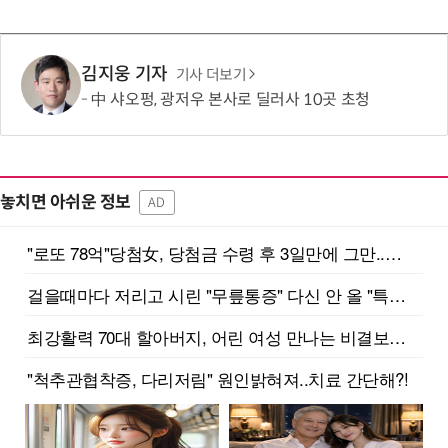
김지웅 기자
기사 더보기
中 샤오펑, 광저우 본사로 딜러사 10곳 초청
놓치면 아쉬운 정보
AD