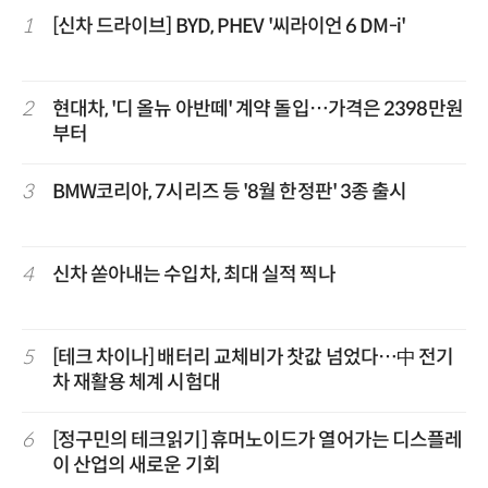
1
[신차 드라이브] BYD, PHEV '씨라이언 6 DM-i'
2
현대차, '디 올뉴 아반떼' 계약 돌입…가격은 2398만원
부터
3
BMW코리아, 7시리즈 등 '8월 한정판' 3종 출시
4
신차 쏟아내는 수입차, 최대 실적 찍나
5
[테크 차이나] 배터리 교체비가 찻값 넘었다…中 전기
차 재활용 체계 시험대
6
[정구민의 테크읽기] 휴머노이드가 열어가는 디스플레
이 산업의 새로운 기회