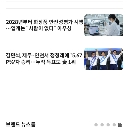
2028년부터 화장품 안전성평가 시행
…업계는 “사람이 없다” 아우성
김민석, 제주·인천서 정청래에 '5.67
P%'차 승리…누적 득표도 金 1위
브랜드 뉴스룸