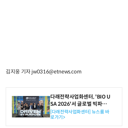
김지웅 기자 jw0316@etnews.com
다래전략사업화센터, 'BIO U
SA 2026'서 글로벌 빅파마
와의 비즈니스 미팅 지원…K
[다래전략사업화센터] 뉴스룸 바
로가기>
-바이오 해외 진출 교두보 확
보