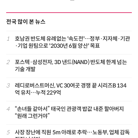
전국 많이 본 뉴스
1
호남권 반도체 유례없는 '속도전'…정부·지자체·기관
·기업 원팀으로 '2030년 6월 양산' 목표
2
포스텍·삼성전자, 3D 낸드(NAND) 반도체 한계 넘는
기술 개발
3
레디로버스트머신, VC 30여곳 경쟁 끝 시리즈B 134
억 유치…누적 229억
4
“손녀들 같아서” 태국인 관광객 밥값 내준 할아버지
“원래 그런거야”
5
사장 장난에 직원 5m 아래로 추락…노동부, 업체 감독