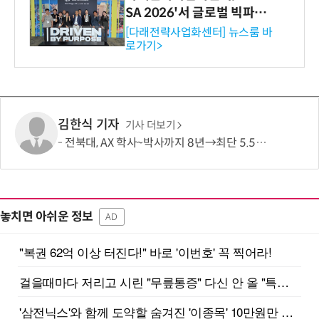
SA 2026'서 글로벌 빅파마
와의 비즈니스 미팅 지원…K
[다래전략사업화센터] 뉴스룸 바
로가기>
-바이오 해외 진출 교두보 확
보
김한식 기자
기사 더보기
전북대, AX 학사~박사까지 8년→최단 5.5년 가능…톱 100 AI 특화대학원 도약도
놓치면 아쉬운 정보
AD