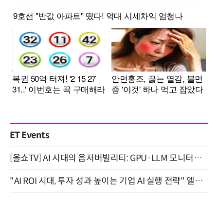
ET Events
[올쇼TV] AI 시대의 옵저버빌리티: GPU·LLM 모니터링부터 AI 기반 장애 대응까지 (8/11 생방송)
"AI ROI 시대, 투자 성과 높이는 기업 AI 실행 전략" 엘타워 6층 (9월 18일)