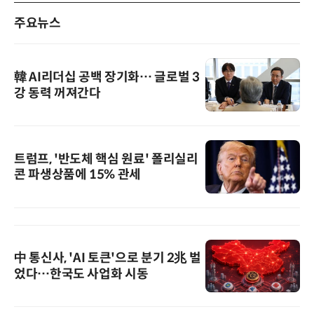
주요뉴스
韓 AI리더십 공백 장기화… 글로벌 3
강 동력 꺼져간다
트럼프, '반도체 핵심 원료' 폴리실리
콘 파생상품에 15% 관세
中 통신사, 'AI 토큰'으로 분기 2兆 벌
었다…한국도 사업화 시동