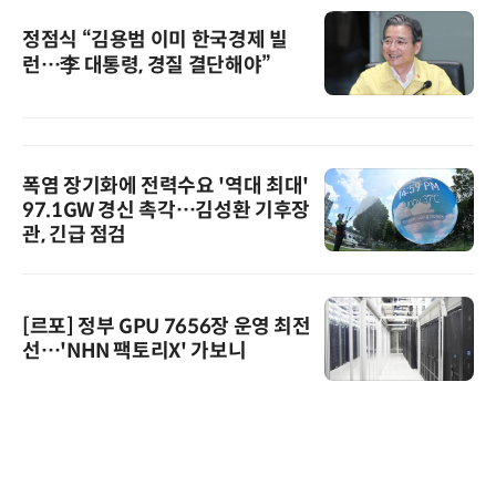
정점식 “김용범 이미 한국경제 빌
런…李 대통령, 경질 결단해야”
폭염 장기화에 전력수요 '역대 최대'
97.1GW 경신 촉각…김성환 기후장
관, 긴급 점검
[르포] 정부 GPU 7656장 운영 최전
선…'NHN 팩토리X' 가보니