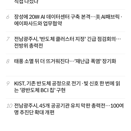
직접 나섰다
6
장성에 20㎿ AI 데이터센터 구축 본격…美 AI패브릭·
에이파사드와 업무협약
7
전남광주시, '반도체 클러스터 지정' 긴급 점검회의…
전방위 총력전
8
태풍 소멸 뒤 더 뜨거워진다…'재난급 폭염' 장기화
9
KIST, 기존 반도체 공정으로 전기·빛 신호 한 번에 읽
는 '광반도체 BCI 칩' 구현
10
전남광주시, 45개 공공기관 유치 막판 총력전…100여
명 추진단 확대 개편