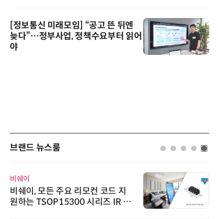
[정보통신 미래모임] “공고 뜬 뒤엔
늦다”…정부사업, 정책수요부터 읽어
야
브랜드 뉴스룸
비쉐이
비쉐이, 모든 주요 리모컨 코드 지
원하는 TSOP15300 시리즈 IR 수
신기 출시