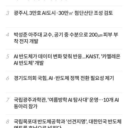
3
광주시, 3만호 AI도시·30만㎡ 첨단산단 조성 검토
4
박성준 아주대 교수, 공기 중 수분으로 200㎛ 피부 부
착 전지 개발
5
AI 반도체가 데이터 변화 맞춰 반응...KAIST, '카멜레온
AI 반도체' 개발
6
경기도의회 국힘, AI·반도체 정책 전환 필요성 제기
7
국립광주과학관, '여름방학 AI 탐사대' 운영…10개 AI
동아리 참가
8
국립목포대 반도체공학과 '선견지명', 대한민국 반도체