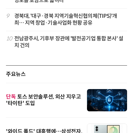
영토를 호남으로 넓히다
9
경북대, '대구·경북 지역기술혁신협의체(TIPS)'개
최… 지역 창업·기술사업화 현황 공유
10
전남광주시, 기후부 장관에 '발전공기업 통합 본사' 설
치 건의
주요뉴스
단독
토스 보안솔루션, 외산 지우고
'타이탄' 도입
'와이드 폴드' 대흥행에…삼성전자,