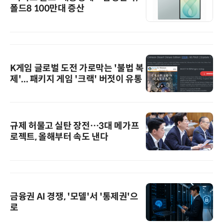
폴드8 100만대 증산
K게임 글로벌 도전 가로막는 '불법 복
제'... 패키지 게임 '크랙' 버젓이 유통
규제 허물고 실탄 장전…3대 메가프
로젝트, 올해부터 속도 낸다
금융권 AI 경쟁, '모델'서 '통제권'으
로