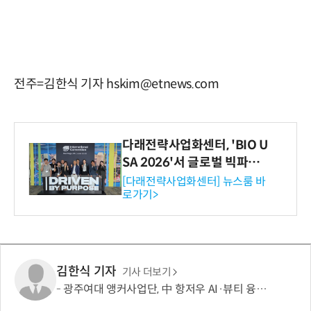
전주=김한식 기자 hskim@etnews.com
다래전략사업화센터, 'BIO U
SA 2026'서 글로벌 빅파마
와의 비즈니스 미팅 지원…K
[다래전략사업화센터] 뉴스룸 바
로가기>
-바이오 해외 진출 교두보 확
보
김한식 기자
기사 더보기
광주여대 앵커사업단, 中 항저우 AI·뷰티 융합산업 현장 체험…글로벌 미래인재 역량 강화