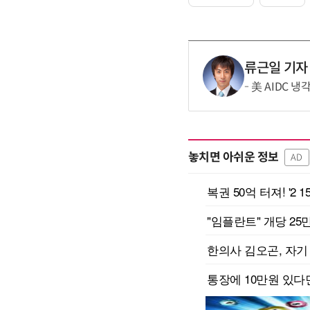
류근일 기자
美 AIDC 
놓치면 아쉬운 정보
AD