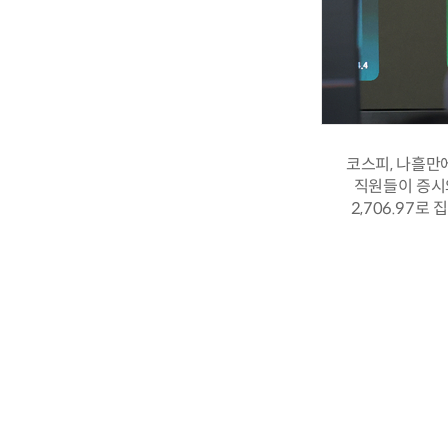
코스피, 나흘만에
직원들이 증시와
2,706.97로