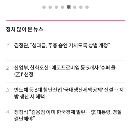
정치 많이 본 뉴스
1
김정관, “성과급, 주총 승인 거치도록 상법 개정”
2
산업부, 한화오션·에코프로비엠 등 5개사 '슈퍼 을
(乙)' 선정
3
반도체 등 6대 첨단산업 '국내생산세액공제' 신설… 지
방 생산 시 혜택
4
정점식 “김용범 이미 한국경제 빌런…李 대통령, 경질
결단해야”