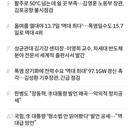
5
활주로 50℃ 넘는데 쉴 곳 부족…김영훈 노동부 장관,
김포공항 불시점검
6
올여름 열대야 13.7일 '역대 최다'…폭염일수도 15.7
일로 역대 4위
7
성균관대 김기강 센터장·이영희 교수, 차세대 반도체
분야 전문서 세계적 출판사서 발간
8
폭염 장기화에 전력수요 '역대 최대' 97.1GW 경신 촉
각…김성환 기후장관, 긴급 점검
9
한병도 “장동혁, 李대통령 발언 왜곡…악의적 정치공
세”
10
국힘, 李 대통령 '형소법 안 읽어봤다' 발언 공세…“역
대급 망언”