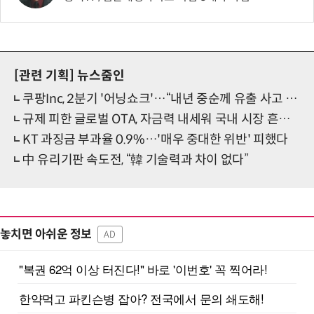
[관련 기획]
뉴스줌인
쿠팡Inc, 2분기 '어닝쇼크'…“내년 중순께 유출 사고 전 수준 회복”
규제 피한 글로벌 OTA, 자금력 내세워 국내 시장 흔든다
KT 과징금 부과율 0.9%…'매우 중대한 위반' 피했다
中 유리기판 속도전, “韓 기술력과 차이 없다”
놓치면 아쉬운 정보
AD