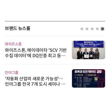
브랜드 뉴스룸
다래전략사업화센터
다래전략사업화센터, 'BIO USA 2
026'서 글로벌 빅파마와의 비즈니
스 미팅 지원…K-바이오 해외 진출
교두보 확보
에이블스토어
시놀로지, SK네트웍스서비스와 영
상 보안 카메라 국내 독점 판매 파
트너십 체결
AIPD
“특허분석도 AI와 함께”…IP산업