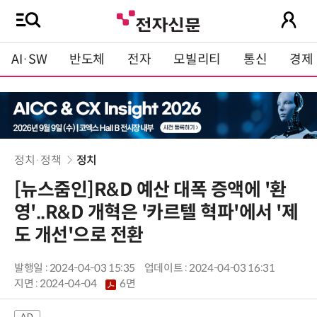
AI·SW
반도체
전자
모빌리티
통신
경제
정치·정책
정치
[뉴스줌인]R&D 예산 대폭 증액에 '환
영'..R&D 개혁은 '카르텔 혁파'에서 '제
도 개선'으로 전환
발행일 : 2024-04-03 15:35
업데이트 : 2024-04-03 16:31
지면 :
2024-04-04
6면