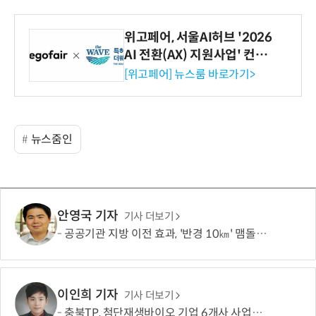
위고페어, 서울AI허브 '2026
AI 전환(AX) 지원사업' 컨소
시엄 선정
[위고페어] 뉴스룸 바로가기>
뉴스줌인
안영국 기자
기사 더보기
공공기관 지방 이전 효과, '반경 10㎞' 맴돌았다
이인희 기자
기사 더보기
충북TP, 첨단재생바이오 기업 6개사 사업화 본격 지원