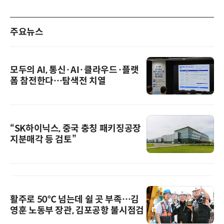
주요뉴스
모두의 AI, 통신·AI·클라우드·플랫
폼 참전한다…탐색전 치열
“SK하이닉스, 중국 충칭 패키징공장
지분매각 등 검토”
활주로 50℃ 넘는데 쉴 곳 부족…김
영훈 노동부 장관, 김포공항 불시점검