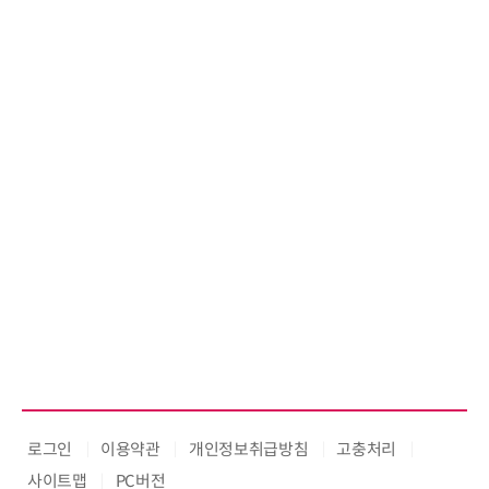
'AX' 시대 본격화, 지식재산처 1호
AI IP데이터분석사 탄생
로그인
이용약관
개인정보취급방침
고충처리
사이트맵
PC버전