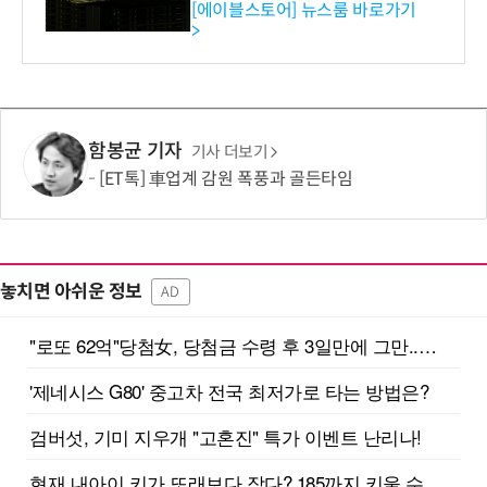
[에이블스토어] 뉴스룸 바로가기
>
함봉균 기자
기사 더보기
[ET톡] 車업계 감원 폭풍과 골든타임
놓치면 아쉬운 정보
AD