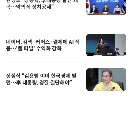
한병도 “장동혁, 李대통령 발언 왜
곡…악의적 정치공세”
네이버, 검색·커머스·결제에 AI 적
용…'풀 퍼널' 수익화 강화
정점식 “김용범 이미 한국경제 빌
런…李 대통령, 경질 결단해야”