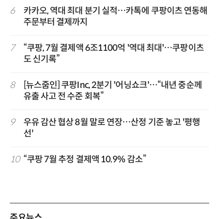
6
카카오, 역대 최대 분기 실적…카톡에 쿠팡이츠 연동해
주문부터 결제까지
7
“쿠팡, 7월 결제액 6조1100억 '역대 최대'…쿠팡이츠
도 신기록”
8
[뉴스줌인] 쿠팡Inc, 2분기 '어닝쇼크'…“내년 중순께
유출 사고 전 수준 회복”
9
우유 감산 협상 8월 말로 연장…산정 기준 놓고 '평행
선'
10
“쿠팡 7월 추정 결제액 10.9% 감소”
주요뉴스