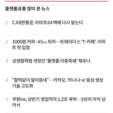
플랫폼유통 많이 본 뉴스
1
CJ대한통운, 이마트24 택배 다시 맡는다
2
1000원 커피·45㎝ 피자…트레이더스 'T-카페', 이마
트 첫 입점
3
상생협력법 개정안 '플랫폼 이중족쇄' 채우나
4
“찰떡같이 알아듣네”…카카오, '카나나-o' 음성 생성
기술 고도화
5
쿠팡Inc, 상반기 영업적자 1.2조 육박…2년치 이익 넘
어서