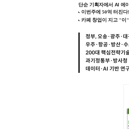
단순 기획자에서 AI 에이
정부, 오송·광주·대
우주·항공·방산·수
200대 핵심전략기
과기정통부·방사청 
데이터·AI 기반 연