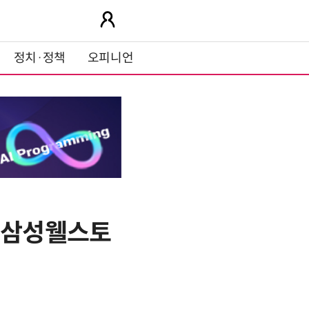
정치·정책
오피니언
”…삼성웰스토