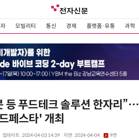
전자
모빌리티
통신
경제
플랫폼·유통
과학
로봇 등 푸드테크 솔루션 한자리
 푸드페스타' 개최
업데이트 : 2024-04-03 14:39
지면 :
2024-04-04
9면