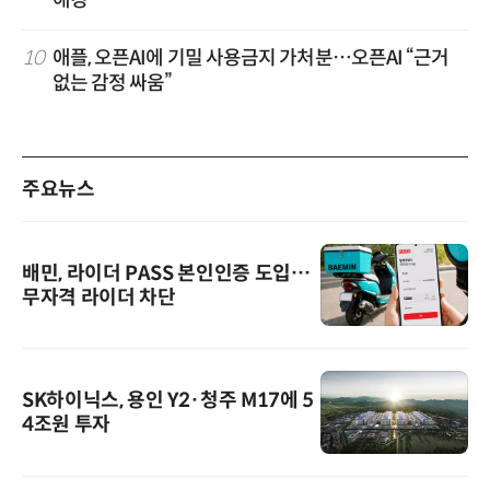
10
애플, 오픈AI에 기밀 사용금지 가처분…오픈AI “근거
없는 감정 싸움”
주요뉴스
배민, 라이더 PASS 본인인증 도입…
무자격 라이더 차단
SK하이닉스, 용인 Y2·청주 M17에 5
4조원 투자