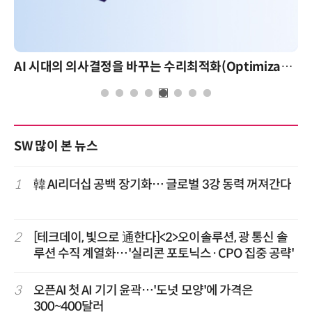
AI 시대의 의사결정을 바꾸는 수리최적화(Optimization): 실제 산업 적용 사례와 활용 전략
SW 많이 본 뉴스
1
韓 AI리더십 공백 장기화… 글로벌 3강 동력 꺼져간다
2
[테크데이, 빛으로 通한다]<2>오이솔루션, 광 통신 솔
루션 수직 계열화…'실리콘 포토닉스·CPO 집중 공략'
3
오픈AI 첫 AI 기기 윤곽…'도넛 모양'에 가격은
300~400달러