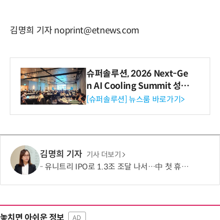
김명희 기자 noprint@etnews.com
슈퍼솔루션, 2026 Next-Ge
n AI Cooling Summit 성황
리 성료
[슈퍼솔루션] 뉴스룸 바로가기>
김명희 기자
기사 더보기
유니트리 IPO로 1.3조 조달 나서…中 첫 휴머노이드 상장사 탄생 임박
놓치면 아쉬운 정보
AD