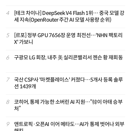
4
[테크 차이나] DeepSeek V4 Flash 1위… 중국 모델 강
세 지속(OpenRouter 주간 AI 모델 사용량 순위)
5
[르포] 정부 GPU 7656장 운영 최전선…'NHN 팩토리
X' 가보니
6
구광모 LG 회장, 내주 美 실리콘밸리서 젠슨 황 재회동
7
국산 CSP사 '마켓플레이스' 커졌다…5개사 등록 솔루
션 1439개
8
코히어, 통제 가능한 소버린 AI 지원…“韓이 아태 승부
처”
9
앤트로픽·오픈AI 이어 메타도…AI가 통제 벗어나 외부
해킹