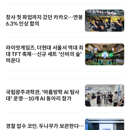
창사 첫 파업까지 갔던 카카오…연봉
6.3% 인상 합의
라이엇게임즈, 더현대 서울서 역대 최
대 TFT 축제…신규 세트 '신비의 숲'
띄운다
국립광주과학관, '여름방학 AI 탐사
대' 운영…10개 AI 동아리 참가
경찰 압수 코인, 두나무가 보관한다…