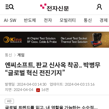
AI·SW
반도체
전자
모빌리티
통신
경제
통신
게임
엔씨소프트, 판교 신사옥 착공.. 박병무
“글로벌 혁신 전진기지”
발행일 : 2024-04-03 14:30
업데이트 : 2024-04-03 15:16
지면 :
2024-04-04
16면
글로벌 트렌드를 읽고, 내 역할을 가늠하는 소수정예 실습 워크숍 (8/28 신논현역)