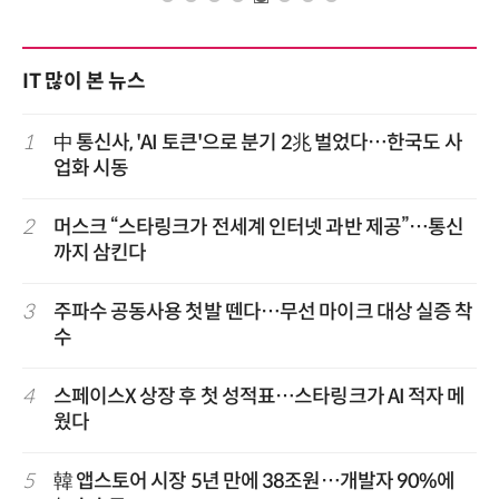
IT 많이 본 뉴스
1
中 통신사, 'AI 토큰'으로 분기 2兆 벌었다…한국도 사
업화 시동
2
머스크 “스타링크가 전세계 인터넷 과반 제공”…통신
까지 삼킨다
3
주파수 공동사용 첫발 뗀다…무선 마이크 대상 실증 착
수
4
스페이스X 상장 후 첫 성적표…스타링크가 AI 적자 메
웠다
5
韓 앱스토어 시장 5년 만에 38조원…개발자 90%에