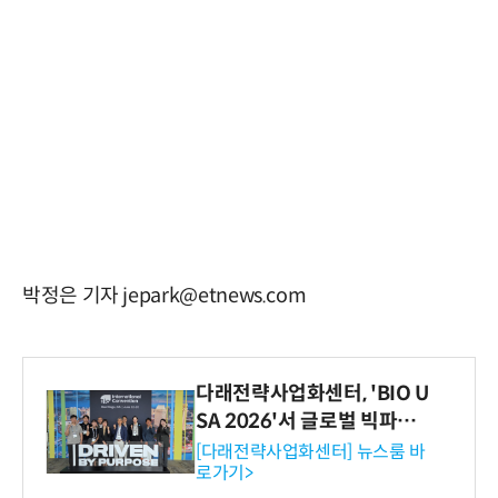
박정은 기자 jepark@etnews.com
다래전략사업화센터, 'BIO U
SA 2026'서 글로벌 빅파마
와의 비즈니스 미팅 지원…K
[다래전략사업화센터] 뉴스룸 바
로가기>
-바이오 해외 진출 교두보 확