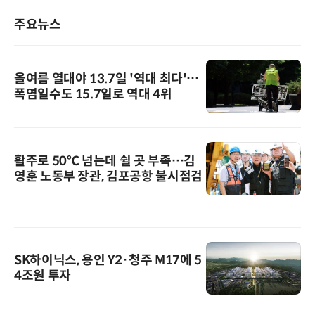
주요뉴스
올여름 열대야 13.7일 '역대 최다'…
폭염일수도 15.7일로 역대 4위
활주로 50℃ 넘는데 쉴 곳 부족…김
영훈 노동부 장관, 김포공항 불시점검
SK하이닉스, 용인 Y2·청주 M17에 5
4조원 투자