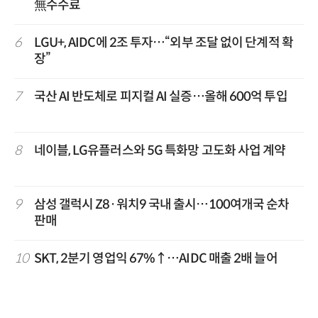
無수수료
6
LGU+, AIDC에 2조 투자…“외부 조달 없이 단계적 확
장”
7
국산 AI 반도체로 피지컬 AI 실증…올해 600억 투입
8
네이블, LG유플러스와 5G 특화망 고도화 사업 계약
9
삼성 갤럭시 Z8·워치9 국내 출시…100여개국 순차
판매
10
SKT, 2분기 영업익 67%↑…AIDC 매출 2배 늘어