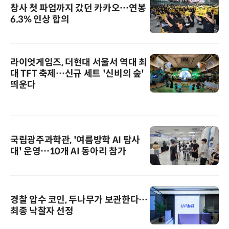
창사 첫 파업까지 갔던 카카오…연봉
6.3% 인상 합의
라이엇게임즈, 더현대 서울서 역대 최
대 TFT 축제…신규 세트 '신비의 숲'
띄운다
국립광주과학관, '여름방학 AI 탐사
대' 운영…10개 AI 동아리 참가
경찰 압수 코인, 두나무가 보관한다…
최종 낙찰자 선정