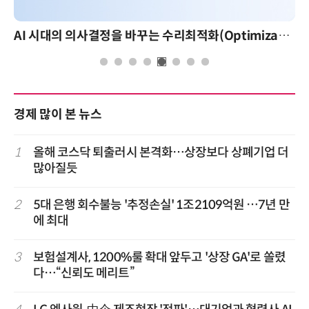
AI 시대의 의사결정을 바꾸는 수리최적화(Optimization): 실제 산업 적용 사례와 활용 전략
경제 많이 본 뉴스
1
올해 코스닥 퇴출러시 본격화…상장보다 상폐기업 더
많아질듯
2
5대 은행 회수불능 '추정손실' 1조2109억원 …7년 만
에 최대
3
보험설계사, 1200%룰 확대 앞두고 '상장 GA'로 쏠렸
다…“신뢰도 메리트”