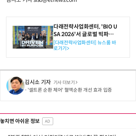
김시소 기자 siso@etnews.com
다래전략사업화센터, 'BIO U
SA 2026'서 글로벌 빅파마
와의 비즈니스 미팅 지원…K
[다래전략사업화센터] 뉴스룸 바
로가기>
-바이오 해외 진출 교두보 확
보
김시소 기자
기사 더보기
'셀트론 순환 체어' 혈액순환 개선 효과 입증
놓치면 아쉬운 정보
AD