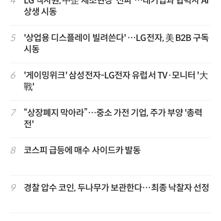
4
LG 엑사원, 中企 제조현장 '전파'…대기업과 협력사 AI
상생 시동
5
'상업용 디스플레이 빌려쓴다' …LG전자, 美 B2B 구독
시동
6
'게이밍위크' 삼성전자-LG전자 유럽서 TV·모니터 '大
戰'
7
“상장폐지 막아라”…중소 가전 기업, 주가 부양 '총력
전'
8
코스피 급등에 매수 사이드카 발동
9
경찰 압수 코인, 두나무가 보관한다…최종 낙찰자 선정