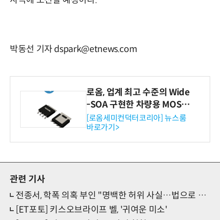
박동선 기자 dspark@etnews.com
로옴, 업계 최고 수준의 Wide
-SOA 구현한 차량용 MOSF
ET 개발
[로옴세미컨덕터코리아] 뉴스룸
바로가기>
관련 기사
전종서, 학폭 의혹 부인 "명백한 허위 사실…법으로 대응하겠다"
[ET포토] 키스오브라이프 벨, '귀여운 미소'