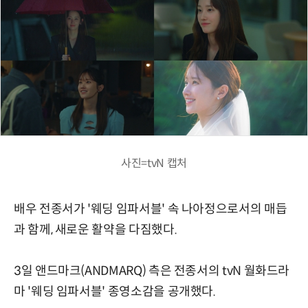
사진=tvN 캡처
배우 전종서가 '웨딩 임파서블' 속 나아정으로서의 매듭
과 함께, 새로운 활약을 다짐했다.
3일 앤드마크(ANDMARQ) 측은 전종서의 tvN 월화드라
마 '웨딩 임파서블' 종영소감을 공개했다.