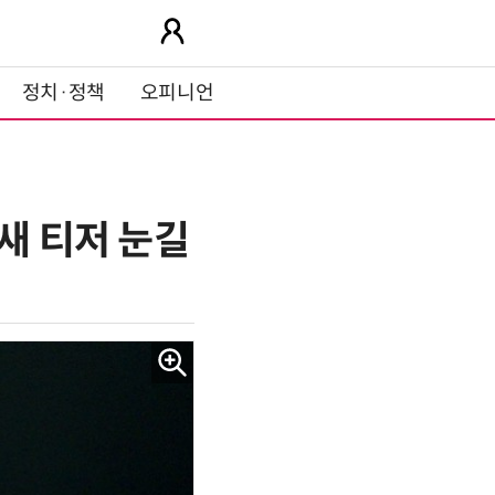
정치·정책
오피니언
새 티저 눈길