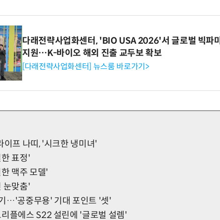
다래전략사업화센터, 'BIO USA 2026'서 글로벌 빅
지원…K-바이오 해외 진출 교두보 확보
[다래전략사업화센터] 뉴스룸 바로가기>
라이프 나띠, '시크한 냉미녀'
얼한 표정'
월한 맥주 모델'
멎 눈맞춤'
…'공중무용' 기대 포인트 '셋'
리플에스 S22 설린에 '글로벌 설렘'