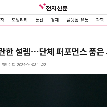
전자
모빌리티
통신
경제
플랫폼·유통
과학
찬란한 설렘…단체 퍼포먼스 품은 
업데이트 : 2024-04-03 11:22