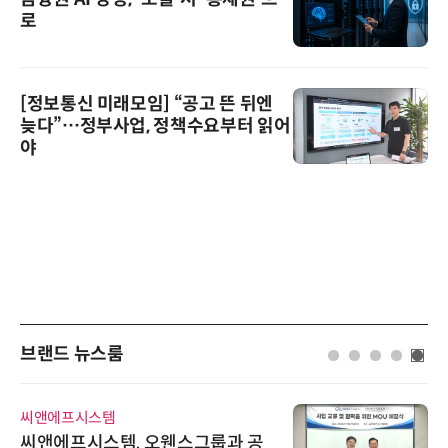
로
[정보통신 미래모임] “공고 뜬 뒤엔
늦다”…정부사업, 정책수요부터 읽어
야
브랜드 뉴스룸
씨앤에프시스템
씨앤에프시스템, 오웬스그룹과 공