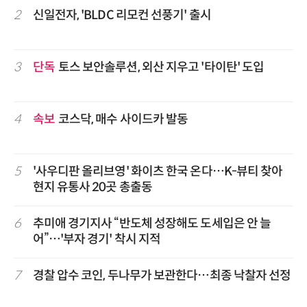
2
신일전자, 'BLDC 리모컨 선풍기' 출시
3
단독
토스 보안솔루션, 외산 지우고 '타이탄' 도입
4
속보
코스닥, 매수 사이드카 발동
5
'사우디판 올리브영' 화이츠 한국 온다…K-뷰티 찾아
현지 유통사 20곳 총출동
6
추미애 경기지사 “반도체 성장해도 도세입은 안 늘
어”…'부자 경기' 착시 지적
7
경찰 압수 코인, 두나무가 보관한다…최종 낙찰자 선정