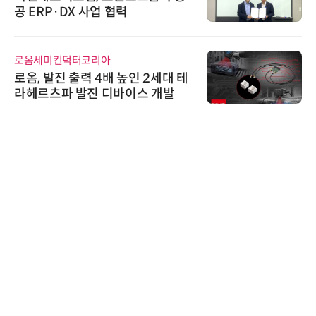
공 ERP·DX 사업 협력
로옴세미컨덕터코리아
로옴, 발진 출력 4배 높인 2세대 테
라헤르츠파 발진 디바이스 개발