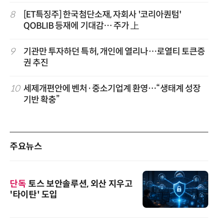
8
[ET특징주] 한국첨단소재, 자회사 '코리아퀀텀'
QOBLIB 등재에 기대감… 주가 上
9
기관만 투자하던 특허, 개인에 열리나…로열티 토큰증
권 추진
10
세제개편안에 벤처·중소기업계 환영…“생태계 성장
기반 확충”
주요뉴스
단독
토스 보안솔루션, 외산 지우고
'타이탄' 도입