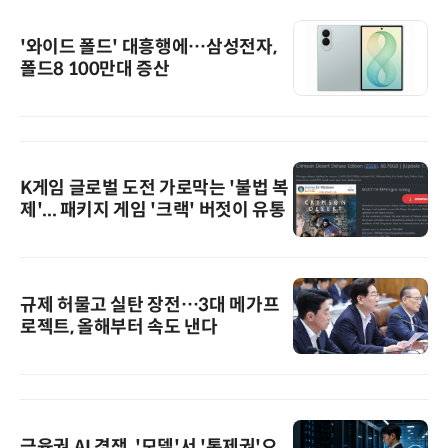
'와이드 폴드' 대흥행에…삼성전자,
폴드8 100만대 증산
K게임 글로벌 도전 가로막는 '불법 복
제'... 패키지 게임 '크랙' 버젓이 유통
규제 허물고 실탄 장전…3대 메가프
로젝트, 올해부터 속도 낸다
금융권 AI 경쟁, '모델'서 '통제권'으