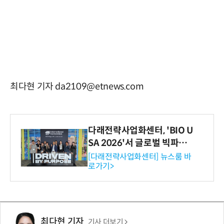
최다현 기자 da2109@etnews.com
다래전략사업화센터, 'BIO U
SA 2026'서 글로벌 빅파마
와의 비즈니스 미팅 지원…K
[다래전략사업화센터] 뉴스룸 바
로가기>
-바이오 해외 진출 교두보 확
보
최다현 기자
기사 더보기