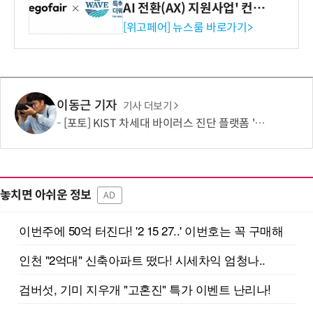
AI 전환(AX) 지원사업' 컨소
시엄 선정
[위고페어] 뉴스룸 바로가기>
이동근 기자
기사 더보기
[포토] KIST 차세대 바이러스 진단 플랫폼 '퓨전 어세이' 개발
놓치면 아쉬운 정보
AD