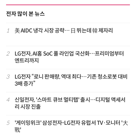
전자 많이 본 뉴스
1
美 AIDC 냉각 시장 공략… 日 뛰는데 韓 제자리
2
LG전자, AI홈 SoC 풀 라인업 국산화…프리미엄부터
엔트리까지
3
LG전자 “로니 판매량, 역대 최다…기존 청소로봇 대비
3배 증가”
4
신일전자, '스마트 큐브 멀티탭' 출시…디지털 액세서
리 시장 진출
5
'게이밍위크' 삼성전자-LG전자 유럽서 TV·모니터 '大
戰'