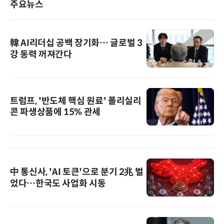
주요뉴스
韓 AI리더십 공백 장기화… 글로벌 3
강 동력 꺼져간다
트럼프, '반도체 핵심 원료' 폴리실리
콘 파생상품에 15% 관세
中 통신사, 'AI 토큰'으로 분기 2兆 벌
었다…한국도 사업화 시동