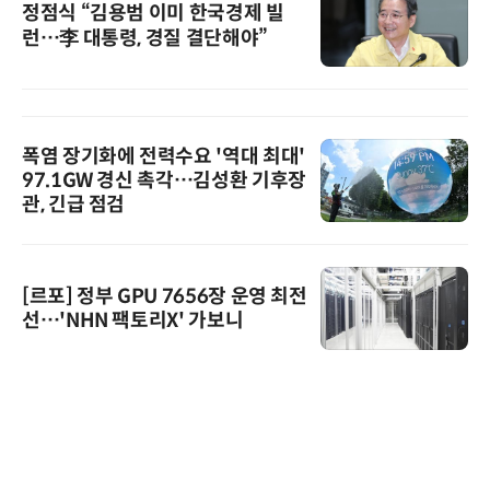
정점식 “김용범 이미 한국경제 빌
런…李 대통령, 경질 결단해야”
폭염 장기화에 전력수요 '역대 최대'
97.1GW 경신 촉각…김성환 기후장
관, 긴급 점검
[르포] 정부 GPU 7656장 운영 최전
선…'NHN 팩토리X' 가보니