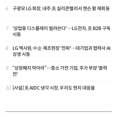
6
구광모 LG 회장, 내주 美 실리콘밸리서 젠슨 황 재회동
7
'상업용 디스플레이 빌려쓴다' …LG전자, 美 B2B 구독
시동
8
LG 엑사원, 中企 제조현장 '전파'…대기업과 협력사 AI
상생 시동
9
“상장폐지 막아라”…중소 가전 기업, 주가 부양 '총력
전'
10
[사설] 美 AIDC 냉각 시장, 우리도 현지 대응을