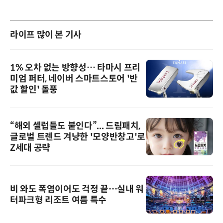
라이프 많이 본 기사
1% 오차 없는 방향성… 타마시 프리
미엄 퍼터, 네이버 스마트스토어 '반
값 할인' 돌풍
“해외 셀럽들도 붙인다”... 드림패치,
글로벌 트렌드 겨냥한 '모양반창고'로
Z세대 공략
비 와도 폭염이어도 걱정 끝…실내 워
터파크형 리조트 여름 특수