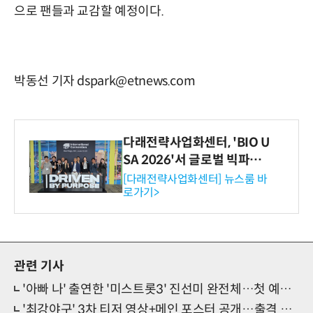
으로 팬들과 교감할 예정이다.
박동선 기자 dspark@etnews.com
다래전략사업화센터, 'BIO U
SA 2026'서 글로벌 빅파마
와의 비즈니스 미팅 지원…K
[다래전략사업화센터] 뉴스룸 바
로가기>
-바이오 해외 진출 교두보 확
보
관련 기사
'아빠 나' 출연한 '미스트롯3' 진선미 완전체…첫 예능 신고식
'최강야구' 3차 티저 영상+메인 포스터 공개…출격 준비 완료