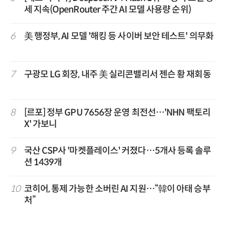
세 지속(OpenRouter 주간 AI 모델 사용량 순위)
6
美 행정부, AI 모델 '해킹 등 사이버 보안 테스트' 의무화
7
구광모 LG 회장, 내주 美 실리콘밸리서 젠슨 황 재회동
8
[르포] 정부 GPU 7656장 운영 최전선…'NHN 팩토리
X' 가보니
9
국산 CSP사 '마켓플레이스' 커졌다…5개사 등록 솔루
션 1439개
10
코히어, 통제 가능한 소버린 AI 지원…“韓이 아태 승부
처”