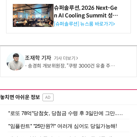
슈퍼솔루션, 2026 Next-Ge
n AI Cooling Summit 성황
리 성료
[슈퍼솔루션] 뉴스룸 바로가기>
조재학 기자
기사 더보기
송경희 개보위원장, “쿠팡 3000건 유출 주장 사실과 달라…엄정 처분할 것”
놓치면 아쉬운 정보
AD