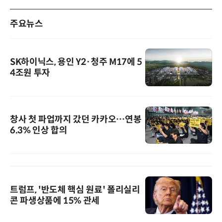
주요뉴스
SK하이닉스, 용인 Y2·청주 M17에 5
4조원 투자
창사 첫 파업까지 갔던 카카오…연봉
6.3% 인상 합의
트럼프, '반도체 핵심 원료' 폴리실리
콘 파생상품에 15% 관세