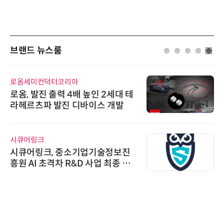
브랜드 뉴스룸
로옴세미컨덕터코리아
로옴, 발진 출력 4배 높인 2세대 테
라헤르츠파 발진 디바이스 개발
시큐어링크
시큐어링크, 중소기업기술정보진
흥원 AI 초격차 R&D 사업 최종 선
정