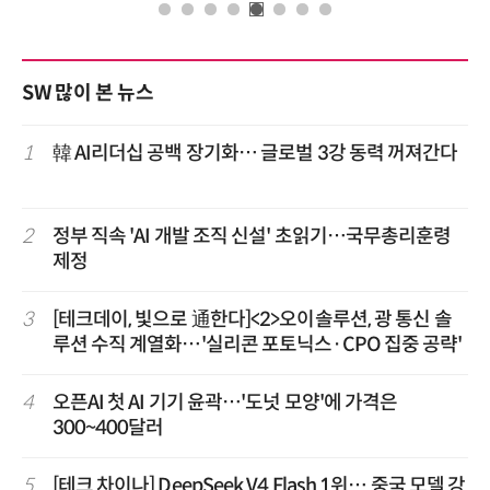
SW 많이 본 뉴스
1
韓 AI리더십 공백 장기화… 글로벌 3강 동력 꺼져간다
2
정부 직속 'AI 개발 조직 신설' 초읽기…국무총리훈령
제정
3
[테크데이, 빛으로 通한다]<2>오이솔루션, 광 통신 솔
루션 수직 계열화…'실리콘 포토닉스·CPO 집중 공략'
4
오픈AI 첫 AI 기기 윤곽…'도넛 모양'에 가격은
300~400달러
5
[테크 차이나] DeepSeek V4 Flash 1위… 중국 모델 강