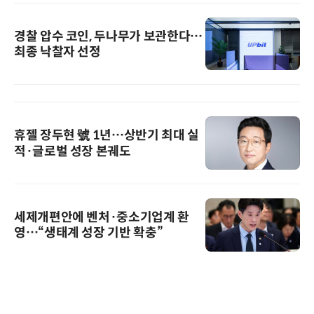
경찰 압수 코인, 두나무가 보관한다…
최종 낙찰자 선정
휴젤 장두현 號 1년…상반기 최대 실
적·글로벌 성장 본궤도
세제개편안에 벤처·중소기업계 환
영…“생태계 성장 기반 확충”