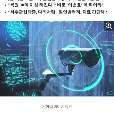
ⓒ게티이미지뱅크