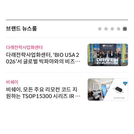
브랜드 뉴스룸
다래전략사업화센터
다래전략사업화센터, 'BIO USA 2
026'서 글로벌 빅파마와의 비즈니
스 미팅 지원…K-바이오 해외 진출
교두보 확보
비쉐이
비쉐이, 모든 주요 리모컨 코드 지
원하는 TSOP15300 시리즈 IR 수
신기 출시