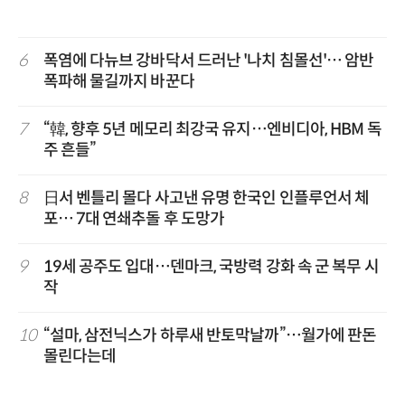
6
폭염에 다뉴브 강바닥서 드러난 '나치 침몰선'… 암반
폭파해 물길까지 바꾼다
7
“韓, 향후 5년 메모리 최강국 유지…엔비디아, HBM 독
주 흔들”
8
日서 벤틀리 몰다 사고낸 유명 한국인 인플루언서 체
포… 7대 연쇄추돌 후 도망가
9
19세 공주도 입대…덴마크, 국방력 강화 속 군 복무 시
작
10
“설마, 삼전닉스가 하루새 반토막날까”…월가에 판돈
몰린다는데