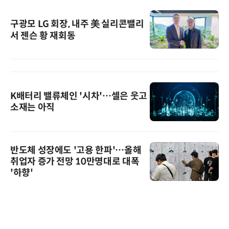
구광모 LG 회장, 내주 美 실리콘밸리
서 젠슨 황 재회동
K배터리 밸류체인 '시차'…셀은 웃고
소재는 아직
반도체 성장에도 '고용 한파'…올해
취업자 증가 전망 10만명대로 대폭
'하향'