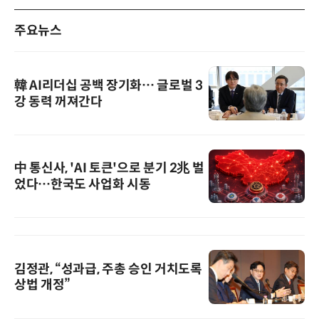
주요뉴스
韓 AI리더십 공백 장기화… 글로벌 3
강 동력 꺼져간다
中 통신사, 'AI 토큰'으로 분기 2兆 벌
었다…한국도 사업화 시동
김정관, “성과급, 주총 승인 거치도록
상법 개정”