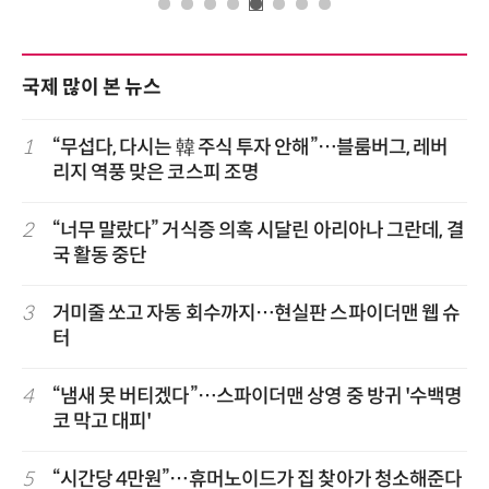
국제 많이 본 뉴스
1
“무섭다, 다시는 韓 주식 투자 안해”…블룸버그, 레버
리지 역풍 맞은 코스피 조명
2
“너무 말랐다” 거식증 의혹 시달린 아리아나 그란데, 결
국 활동 중단
3
거미줄 쏘고 자동 회수까지…현실판 스파이더맨 웹 슈
터
4
“냄새 못 버티겠다”…스파이더맨 상영 중 방귀 '수백명
코 막고 대피'
5
“시간당 4만원”…휴머노이드가 집 찾아가 청소해준다