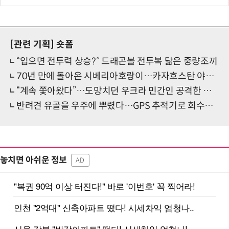
[관련 기획]
숏폼
“입으면 전투력 상승?” 드래곤볼 전투복 닮은 중량조끼
70년 만에 돌아온 시베리아호랑이…카자흐스탄 야생에 풀렸다
“계속 쫓아왔다”…도망치던 우크라 민간인 공격한 러 자폭 드론
반려견 유골을 우주에 뿌렸다…GPS 추적기로 회수까지 성공
놓치면 아쉬운 정보
AD