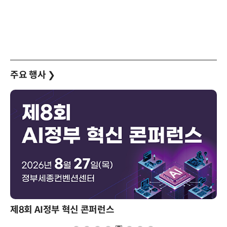
주요 행사
❯
제8회 AI정부 혁신 콘퍼런스