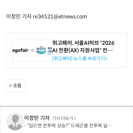
이창민 기자 re34521@etnews.com
위고페어, 서울AI허브 '2026
AI 전환(AX) 지원사업' 컨소
시엄 선정
[위고페어] 뉴스룸 바로가기>
숏폼
이창민 기자
기사 더보기
“입으면 전투력 상승?” 드래곤볼 전투복 닮은 중량조끼