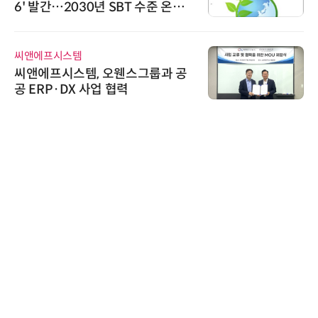
6' 발간…2030년 SBT 수준 온실
가스 감축 추진
씨앤에프시스템
씨앤에프시스템, 오웬스그룹과 공
공 ERP·DX 사업 협력