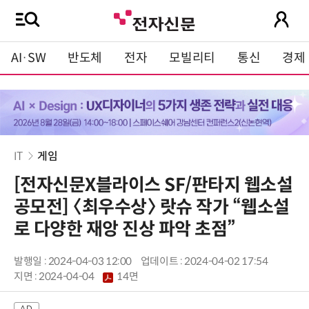
AI·SW
반도체
전자
모빌리티
통신
경제
IT
게임
[전자신문X블라이스 SF/판타지 웹소설
공모전] 〈최우수상〉 랏슈 작가 “웹소설
로 다양한 재앙 진상 파악 초점”
발행일 : 2024-04-03 12:00
업데이트 : 2024-04-02 17:54
지면 :
2024-04-04
14면