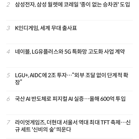
2
삼성전자, 삼성 월렛에 코레일 '종이 없는 승차권' 도입
3
K인디게임, 세계 무대 출사표
4
네이블, LG유플러스와 5G 특화망 고도화 사업 계약
5
LGU+, AIDC에 2조 투자…“외부 조달 없이 단계적 확
장”
6
국산 AI 반도체로 피지컬 AI 실증…올해 600억 투입
7
라이엇게임즈, 더현대 서울서 역대 최대 TFT 축제…신
규 세트 '신비의 숲' 띄운다