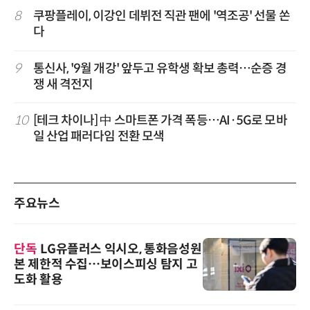
8
쿠팡플레이, 이강인 데뷔전 직관 팬에 '역조공' 선물 쏜
다
9
통신사, '9월 개강' 앞두고 유학생 확보 총력…순증 경
쟁 새 격전지
10
[테크 차이나] 中 스마트폰 가격 폭등…AI·5G로 모바
일 산업 패러다임 전환 모색
주요뉴스
단독
LG유플러스 익시오, 통화음성원
본 제한적 수집…보이스피싱 탐지 고
도화 활용