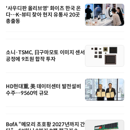
'사우디판 올리브영' 화이츠 한국 온
다…K-뷰티 찾아 현지 유통사 20곳
총출동
소니·TSMC, 日구마모토 이미지 센서
공정에 9조원 합작 투자
HD현대重, 美 데이터센터 발전설비
수주…9560억 규모
BofA “메모리 초호황 2027년까지 간