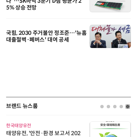
다”…SK하닉 3분기 D램 평균가 2
5% 상승 전망
국힘, 2030 주거불안 정조준…'뉴홈
대출절벽·폐버스' 대여 공세
브랜드 뉴스룸
한국태양유전
태양유전, '안전·환경 보고서 202