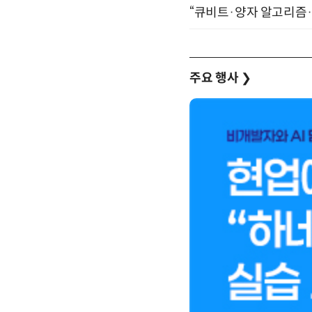
“큐비트·양자 알고리즘·Qi
주요 행사
❯