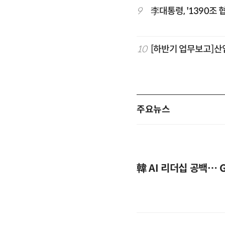
9
李대통령, '1390조
10
[하반기 업무보고]산
주요뉴스
韓 AI 리더십 공백… 