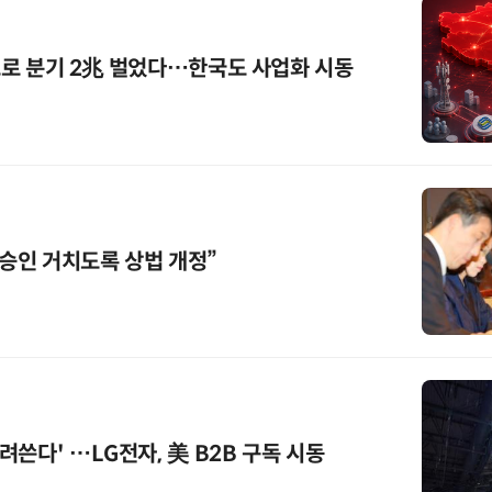
'으로 분기 2兆 벌었다…한국도 사업화 시동
 승인 거치도록 상법 개정”
쓴다' …LG전자, 美 B2B 구독 시동