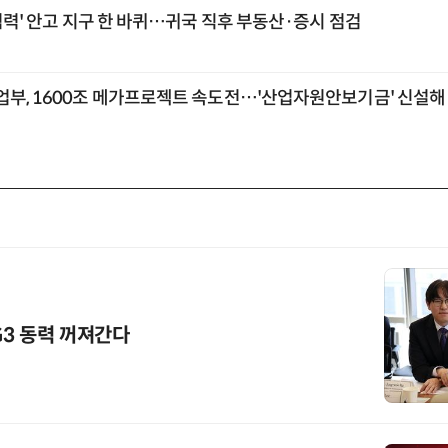
 협력' 안고 지구 한 바퀴…귀국 직후 부동산·증시 점검
업부, 1600조 메가프로젝트 속도전…'산업자원안보기금' 신설해
G3 동력 꺼져간다