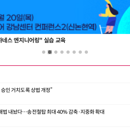
하네스 엔지니어링" 실습 교육
총 승인 거치도록 상법 개정”
 해법 내놨다…송전철탑 최대 40% 감축·지중화 확대