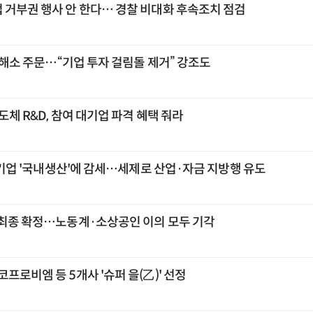
 거부권 행사 안 한다… 경찰 비대화 후속조치 점검
' 해소 주문…“기업 투자 걸림돌 제거” 강조도
도체 R&D, 참여 대기업 파격 혜택 줘라
] 기업 '국내생산'에 감세…세제로 산업·자금 지방행 유도
 최종 확정…노동계·소상공인 이의 모두 기각
프로비엠 등 5개사 '슈퍼 을(乙)' 선정