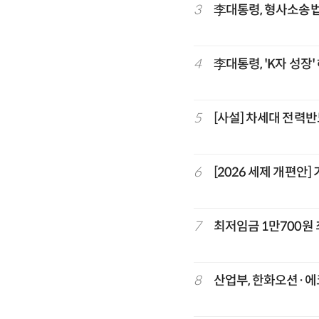
3
李대통령, 형사소송법
4
李대통령, 'K자 성장
5
[사설] 차세대 전력반
6
[2026 세제 개편안
7
최저임금 1만700원
8
산업부, 한화오션·에코