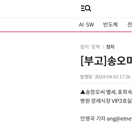
AI·SW
반도체
정치·정책
정치
[부고]송오
발행일 : 2024-04-02 17:26
▲송정모씨 별세, 표희숙씨
병원 장례식장 VIP3호실, 
안영국 기자 ang@etne