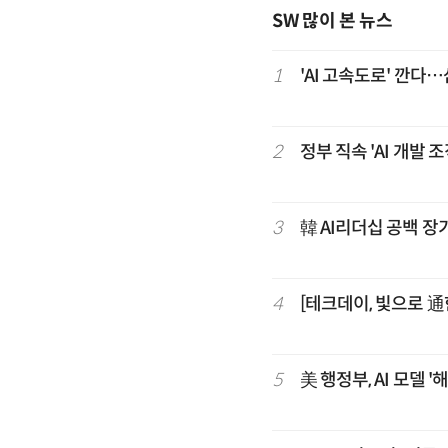
SW 많이 본 뉴스
1
'AI 고속도로' 깐다
2
정부 직속 'AI 개발
3
韓 AI리더십 공백 장
4
[테크데이, 빛으로 通
5
美 행정부, AI 모델 