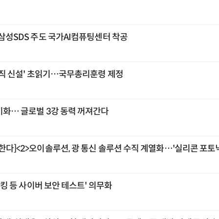
…삼성SDS 주도 국가AI컴퓨팅센터 착공
 조직 신설' 초읽기…국무총리훈령 제정
기화… 글로벌 3강 동력 꺼져간다
한다]<2>오이솔루션, 광 통신 솔루션 수직 계열화…'실리콘 포토닉
'해킹 등 사이버 보안 테스트' 의무화