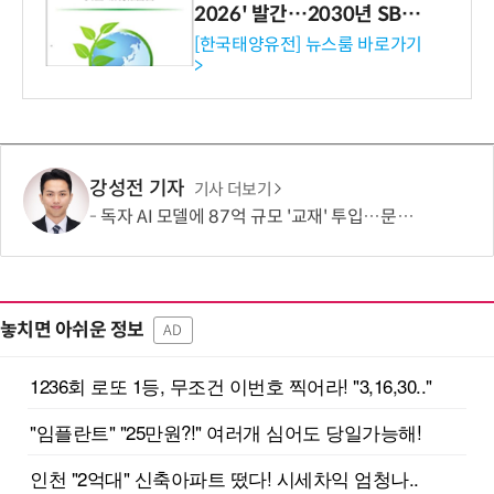
2026' 발간…2030년 SBT
수준 온실가스 감축 추진
[한국태양유전] 뉴스룸 바로가기
>
강성전 기자
기사 더보기
독자 AI 모델에 87억 규모 '교재' 투입…문제·전공책에 강의영상까지
놓치면 아쉬운 정보
AD