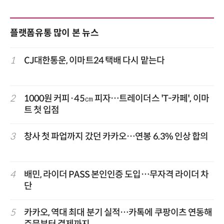
플랫폼유통 많이 본 뉴스
1
CJ대한통운, 이마트24 택배 다시 맡는다
2
1000원 커피·45㎝ 피자…트레이더스 'T-카페', 이마
트 첫 입점
3
창사 첫 파업까지 갔던 카카오…연봉 6.3% 인상 합의
4
배민, 라이더 PASS 본인인증 도입…무자격 라이더 차
단
5
카카오, 역대 최대 분기 실적…카톡에 쿠팡이츠 연동해