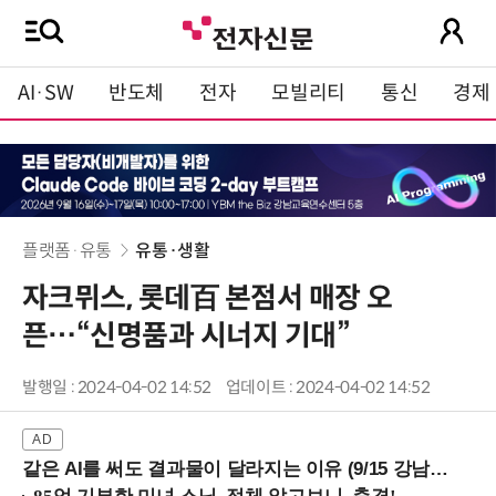
AI·SW
반도체
전자
모빌리티
통신
경제
플랫폼·유통
유통·생활
자크뮈스, 롯데百 본점서 매장 오
픈…“신명품과 시너지 기대”
발행일 : 2024-04-02 14:52
업데이트 : 2024-04-02 14:52
같은 AI를 써도 결과물이 달라지는 이유 (9/15 강남역)