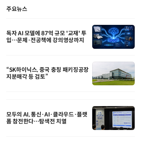
주요뉴스
독자 AI 모델에 87억 규모 '교재' 투
입…문제·전공책에 강의영상까지
“SK하이닉스, 중국 충칭 패키징공장
지분매각 등 검토”
모두의 AI, 통신·AI·클라우드·플랫
폼 참전한다…탐색전 치열