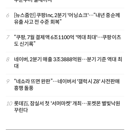
주문부터 결제까지
6
[뉴스줌인] 쿠팡Inc, 2분기 '어닝쇼크'…“내년 중순께
유출 사고 전 수준 회복”
7
“쿠팡, 7월 결제액 6조1100억 '역대 최대'…쿠팡이츠
도 신기록”
8
네이버, 2분기 매출 3조3888억원…분기 기준 역대 최
대
9
“네쇼라 뜨면 완판”…네이버서 '갤럭시 Z8' 사전판매
흥행 돌풍
10
롯데百, 잠실서 첫 '서머마켓' 개최…포켓몬 별빛낙원
꾸린다