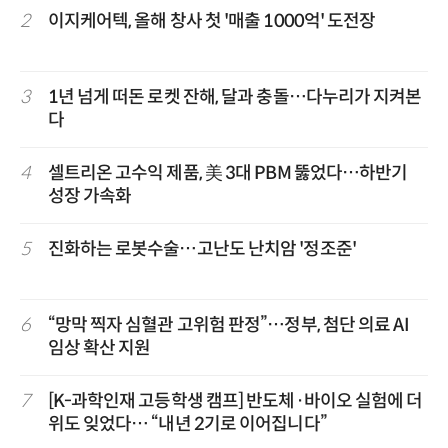
2
이지케어텍, 올해 창사 첫 '매출 1000억' 도전장
3
1년 넘게 떠돈 로켓 잔해, 달과 충돌…다누리가 지켜본
다
4
셀트리온 고수익 제품, 美 3대 PBM 뚫었다…하반기
성장 가속화
5
진화하는 로봇수술…고난도 난치암 '정조준'
6
“망막 찍자 심혈관 고위험 판정”…정부, 첨단 의료 AI
임상 확산 지원
7
[K-과학인재 고등학생 캠프] 반도체·바이오 실험에 더
위도 잊었다… “내년 2기로 이어집니다”