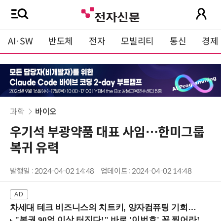
AI·SW
반도체
전자
모빌리티
통신
경제
과학
바이오
우기석 부광약품 대표 사임…한미그룹
복귀 유력
발행일 : 2024-04-02 14:48
업데이트 : 2024-04-02 14:48
차세대 테크 비즈니스의 치트키, 양자컴퓨팅 기회를 선점하라! (8/28 강남역)