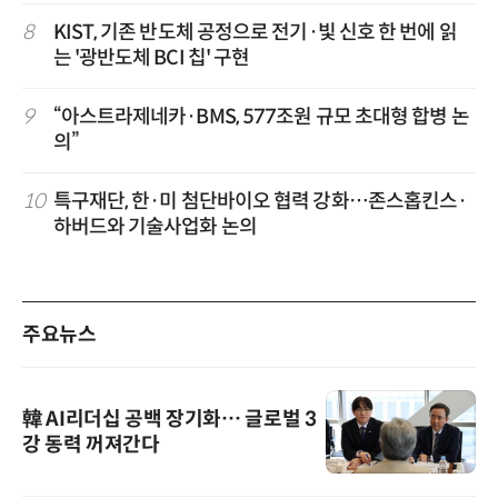
8
KIST, 기존 반도체 공정으로 전기·빛 신호 한 번에 읽
는 '광반도체 BCI 칩' 구현
9
“아스트라제네카·BMS, 577조원 규모 초대형 합병 논
의”
10
특구재단, 한·미 첨단바이오 협력 강화…존스홉킨스·
하버드와 기술사업화 논의
주요뉴스
韓 AI리더십 공백 장기화… 글로벌 3
강 동력 꺼져간다