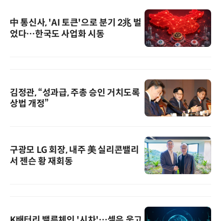
中 통신사, 'AI 토큰'으로 분기 2兆 벌
었다…한국도 사업화 시동
김정관, “성과급, 주총 승인 거치도록
상법 개정”
구광모 LG 회장, 내주 美 실리콘밸리
서 젠슨 황 재회동
K배터리 밸류체인 '시차'…셀은 웃고