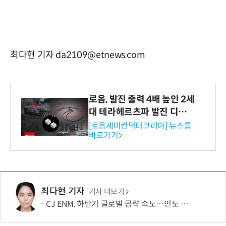
최다현 기자 da2109@etnews.com
로옴, 발진 출력 4배 높인 2세
대 테라헤르츠파 발진 디바이
스 개발
[로옴세미컨덕터코리아] 뉴스룸
바로가기>
최다현 기자
기사 더보기
CJ ENM, 하반기 글로벌 공략 속도…인도 등 신규 시장 개척