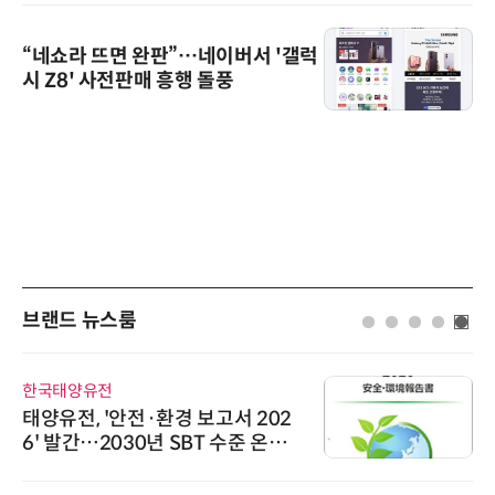
“네쇼라 뜨면 완판”…네이버서 '갤럭
시 Z8' 사전판매 흥행 돌풍
브랜드 뉴스룸
한국태양유전
태양유전, '안전·환경 보고서 202
6' 발간…2030년 SBT 수준 온실
가스 감축 추진