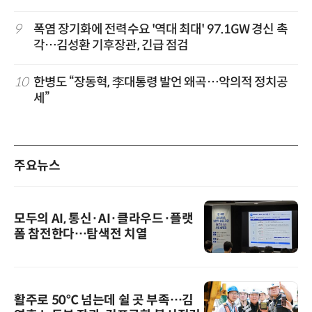
9
폭염 장기화에 전력수요 '역대 최대' 97.1GW 경신 촉
각…김성환 기후장관, 긴급 점검
10
한병도 “장동혁, 李대통령 발언 왜곡…악의적 정치공
세”
주요뉴스
모두의 AI, 통신·AI·클라우드·플랫
폼 참전한다…탐색전 치열
활주로 50℃ 넘는데 쉴 곳 부족…김