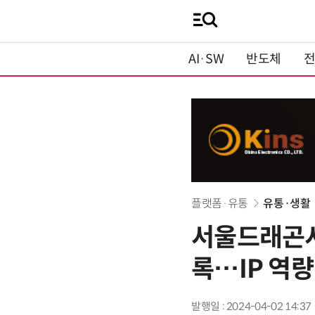
AI·SW
반도체
플랫폼·유통
유통·생활
서울드래곤시티
록…IP 역량
발행일 : 2024-04-02 14:37