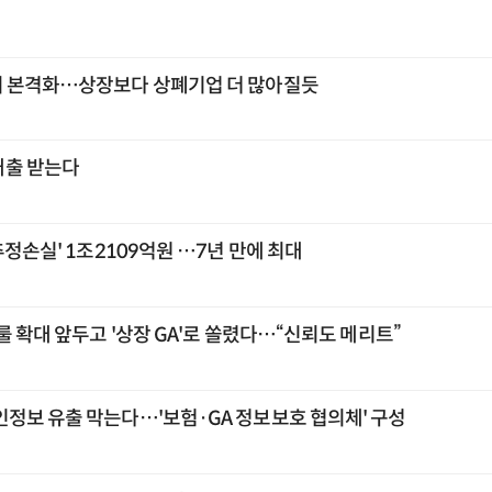
시 본격화…상장보다 상폐기업 더 많아질듯
대출 받는다
추정손실' 1조2109억원 …7년 만에 최대
룰 확대 앞두고 '상장 GA'로 쏠렸다…“신뢰도 메리트”
인정보 유출 막는다…'보험·GA 정보보호 협의체' 구성