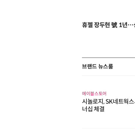
휴젤 장두현 號 1년…
브랜드 뉴스룸
에이블스토어
시놀로지, SK네트웍스
너십 체결