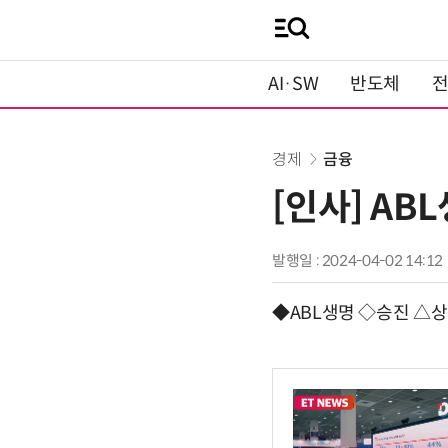
AI·SW
반도체
경제
금융
[인사] AB
발행일 : 2024-04-02 14:12
◆ABL생명 ◇승진 △