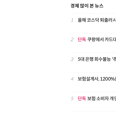
경제 많이 본 뉴스
1
올해 코스닥 퇴출러
2
단독
쿠팡에서 카드
3
5대 은행 회수불능 '
4
보험설계사, 1200%
5
단독
보험 소비자 개