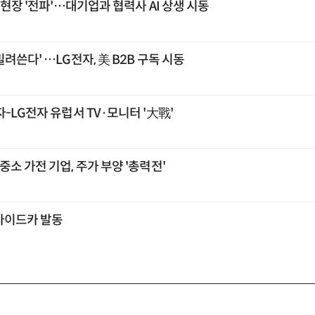
조현장 '전파'…대기업과 협력사 AI 상생 시동
려쓴다' …LG전자, 美 B2B 구독 시동
-LG전자 유럽서 TV·모니터 '大戰'
소 가전 기업, 주가 부양 '총력전'
사이드카 발동