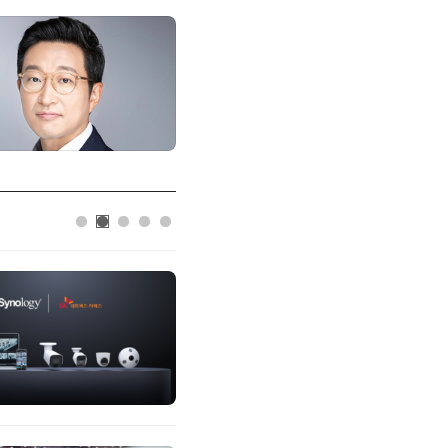
한국태양유전
태양유전, '안전·환경 보고서 20
스 감축 추진