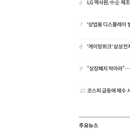
6
LG 엑사원, 中企 제
7
'상업용 디스플레이 빌
8
'게이밍위크' 삼성전자
9
“상장폐지 막아라”…중
10
코스피 급등에 매수 
주요뉴스