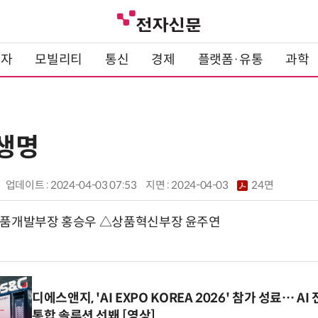
전자
모빌리티
통신
경제
플랫폼·유통
과학
L생명
업데이트 : 2024-04-03 07:53
지면 :
2024-04-03
24면
상품개발부장 홍승우 △상품혁신부장 윤주연
디에스앤지, 'AI EXPO KOREA 2026' 참가 성료… 
통합 솔루션 선봬 [영상]