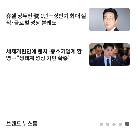
휴젤 장두현 號 1년…상반기 최대 실
적·글로벌 성장 본궤도
세제개편안에 벤처·중소기업계 환
영…“생태계 성장 기반 확충”
브랜드 뉴스룸