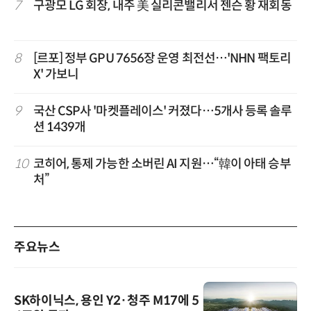
7
구광모 LG 회장, 내주 美 실리콘밸리서 젠슨 황 재회동
8
[르포] 정부 GPU 7656장 운영 최전선…'NHN 팩토리
X' 가보니
9
국산 CSP사 '마켓플레이스' 커졌다…5개사 등록 솔루
션 1439개
10
코히어, 통제 가능한 소버린 AI 지원…“韓이 아태 승부
처”
주요뉴스
SK하이닉스, 용인 Y2·청주 M17에 5