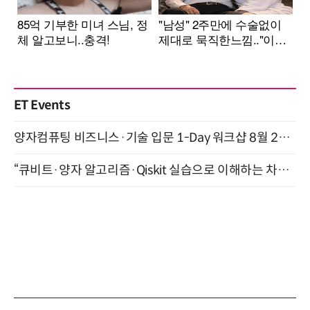
ET Events
양자컴퓨팅 비즈니스·기술 입문 1-Day 워크샵 8월 28일 개최
“큐비트·양자 알고리즘·Qiskit 실습으로 이해하는 차세대 컴퓨팅” (8/28)