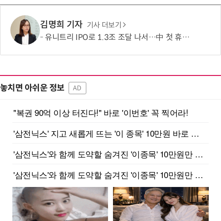
김명희 기자
기사 더보기
유니트리 IPO로 1.3조 조달 나서…中 첫 휴머노이드 상장사 탄생 임박
놓치면 아쉬운 정보
AD