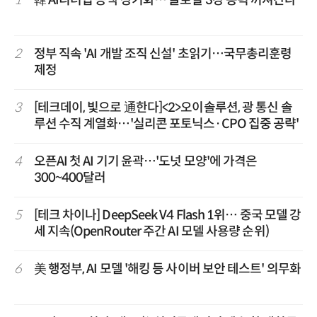
1
韓 AI리더십 공백 장기화… 글로벌 3강 동력 꺼져간다
2
정부 직속 'AI 개발 조직 신설' 초읽기…국무총리훈령
제정
3
[테크데이, 빛으로 通한다]<2>오이솔루션, 광 통신 솔
루션 수직 계열화…'실리콘 포토닉스·CPO 집중 공략'
4
오픈AI 첫 AI 기기 윤곽…'도넛 모양'에 가격은
300~400달러
5
[테크 차이나] DeepSeek V4 Flash 1위… 중국 모델 강
세 지속(OpenRouter 주간 AI 모델 사용량 순위)
6
美 행정부, AI 모델 '해킹 등 사이버 보안 테스트' 의무화