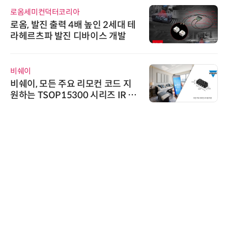
디에스앤지
2세대 테
디에스앤지, 'AI EXPO KORE
 개발
26' 참가 성료… AI 전 생애
우르는 통합 솔루션 선봬
노보센스
코드 지
노보센스, PWM 고주파 과도
 IR 수
난제 극복…차량용 전류 감지
기
에이블스토어
시놀로지, SK네트웍스서비스
상 보안 카메라 국내 독점 판매
트너십 체결