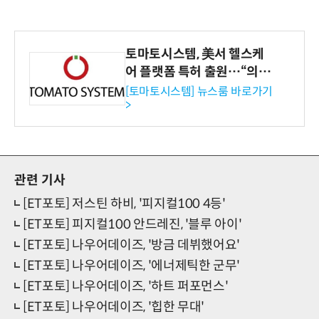
토마토시스템, 美서 헬스케
어 플랫폼 특허 출원…“의료
기관·보험사 공략”
[토마토시스템] 뉴스룸 바로가기
>
관련 기사
[ET포토] 저스틴 하비, '피지컬100 4등'
[ET포토] 피지컬100 안드레진, '블루 아이'
[ET포토] 나우어데이즈, '방금 데뷔했어요'
[ET포토] 나우어데이즈, '에너제틱한 군무'
[ET포토] 나우어데이즈, '하트 퍼포먼스'
[ET포토] 나우어데이즈, '힙한 무대'