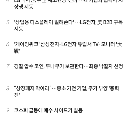
4
LG 엑사원, 中企 제조현장 '전파'…대기업과 협력사 AI
상생 시동
5
'상업용 디스플레이 빌려쓴다' …LG전자, 美 B2B 구독
시동
6
'게이밍위크' 삼성전자-LG전자 유럽서 TV·모니터 '大
戰'
7
경찰 압수 코인, 두나무가 보관한다…최종 낙찰자 선정
8
“상장폐지 막아라”…중소 가전 기업, 주가 부양 '총력
전'
9
코스피 급등에 매수 사이드카 발동