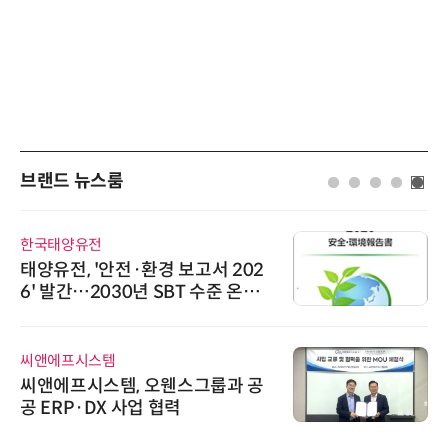
브랜드 뉴스룸
한국태양유전
태양유전, '안전·환경 보고서 202
6' 발간…2030년 SBT 수준 온실
가스 감축 추진
씨앤에프시스템
씨앤에프시스템, 오웬스그룹과 공
공 ERP·DX 사업 협력