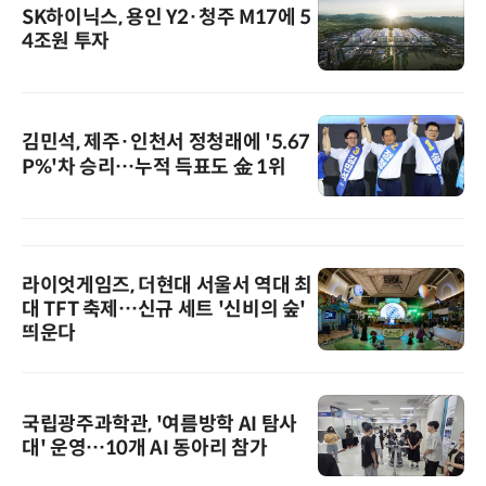
SK하이닉스, 용인 Y2·청주 M17에 5
4조원 투자
김민석, 제주·인천서 정청래에 '5.67
P%'차 승리…누적 득표도 金 1위
라이엇게임즈, 더현대 서울서 역대 최
대 TFT 축제…신규 세트 '신비의 숲'
띄운다
국립광주과학관, '여름방학 AI 탐사
대' 운영…10개 AI 동아리 참가