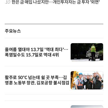
10
한은 금 매입 나섰지만…개인투자자는 금 투자 '외면'
주요뉴스
올여름 열대야 13.7일 '역대 최다'…
폭염일수도 15.7일로 역대 4위
활주로 50℃ 넘는데 쉴 곳 부족…김
영훈 노동부 장관, 김포공항 불시점검