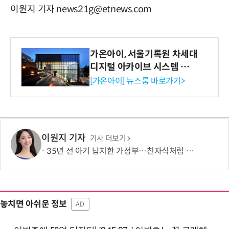
이원지 기자 news21g@etnews.com
가온아이, 서울기록원 차세대
디지털 아카이브 시스템 구축
수행
[가온아이] 뉴스룸 바로가기>
이원지 기자
기사 더보기
35년 전 아기 납치한 가정부…친자식처럼 키워서? '징역 3년' 논란
놓치면 아쉬운 정보
AD