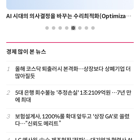
AI 시대의 의사결정을 바꾸는 수리최적화(Optimization): 실제 산업 적용 사례와 활용 전략
경제 많이 본 뉴스
1
올해 코스닥 퇴출러시 본격화…상장보다 상폐기업 더
많아질듯
2
5대 은행 회수불능 '추정손실' 1조2109억원 …7년 만
에 최대
3
보험설계사, 1200%룰 확대 앞두고 '상장 GA'로 쏠렸
다…“신뢰도 메리트”