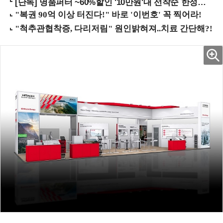
[단독] 명품퍼터 ~60%할인 '10만원'대 선착순 한정판매!